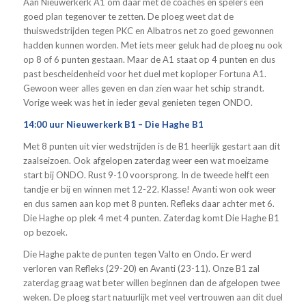
Aan Nieuwerkerk A1 om daar met de coaches en spelers een
goed plan tegenover te zetten. De ploeg weet dat de
thuiswedstrijden tegen PKC en Albatros net zo goed gewonnen
hadden kunnen worden. Met iets meer geluk had de ploeg nu ook
op 8 of 6 punten gestaan. Maar de A1 staat op 4 punten en dus
past bescheidenheid voor het duel met koploper Fortuna A1.
Gewoon weer alles geven en dan zien waar het schip strandt.
Vorige week was het in ieder geval genieten tegen ONDO.
14:00 uur Nieuwerkerk B1 – Die Haghe B1
Met 8 punten uit vier wedstrijden is de B1 heerlijk gestart aan dit
zaalseizoen. Ook afgelopen zaterdag weer een wat moeizame
start bij ONDO. Rust 9-10 voorsprong. In de tweede helft een
tandje er bij en winnen met 12-22. Klasse! Avanti won ook weer
en dus samen aan kop met 8 punten. Refleks daar achter met 6.
Die Haghe op plek 4 met 4 punten. Zaterdag komt Die Haghe B1
op bezoek.
Die Haghe pakte de punten tegen Valto en Ondo. Er werd
verloren van Refleks (29-20) en Avanti (23-11). Onze B1 zal
zaterdag graag wat beter willen beginnen dan de afgelopen twee
weken. De ploeg start natuurlijk met veel vertrouwen aan dit duel