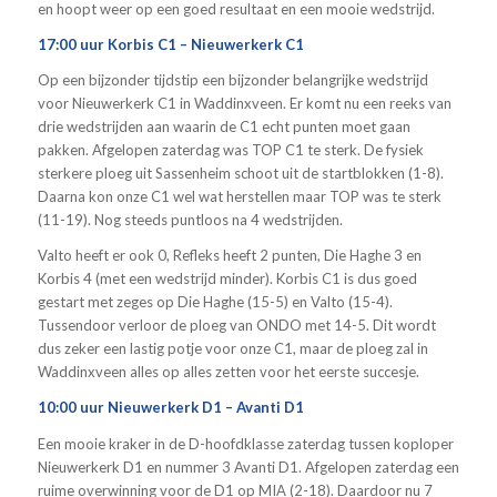
en hoopt weer op een goed resultaat en een mooie wedstrijd.
17:00 uur Korbis C1 – Nieuwerkerk C1
Op een bijzonder tijdstip een bijzonder belangrijke wedstrijd
voor Nieuwerkerk C1 in Waddinxveen. Er komt nu een reeks van
drie wedstrijden aan waarin de C1 echt punten moet gaan
pakken. Afgelopen zaterdag was TOP C1 te sterk. De fysiek
sterkere ploeg uit Sassenheim schoot uit de startblokken (1-8).
Daarna kon onze C1 wel wat herstellen maar TOP was te sterk
(11-19). Nog steeds puntloos na 4 wedstrijden.
Valto heeft er ook 0, Refleks heeft 2 punten, Die Haghe 3 en
Korbis 4 (met een wedstrijd minder). Korbis C1 is dus goed
gestart met zeges op Die Haghe (15-5) en Valto (15-4).
Tussendoor verloor de ploeg van ONDO met 14-5. Dit wordt
dus zeker een lastig potje voor onze C1, maar de ploeg zal in
Waddinxveen alles op alles zetten voor het eerste succesje.
10:00 uur Nieuwerkerk D1 – Avanti D1
Een mooie kraker in de D-hoofdklasse zaterdag tussen koploper
Nieuwerkerk D1 en nummer 3 Avanti D1. Afgelopen zaterdag een
ruime overwinning voor de D1 op MIA (2-18). Daardoor nu 7