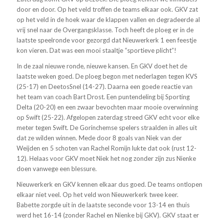
door en door. Op het veld troffen de teams elkaar ook. GKV zat
op het veld in de hoek waar de klappen vallen en degradeerde al
vrij snel naar de Overgangsklasse. Toch heeft de ploeg er in de
laatste speelronde voor gezorgd dat Nieuwerkerk 1 een feestje
kon vieren. Dat was een mooi staaltje “sportieve plicht”!
In de zaal nieuwe ronde, nieuwe kansen. En GKV doet het de
laatste weken goed. De ploeg begon met nederlagen tegen KVS
(25-17) en DeetosSnel (14-27). Daarna een goede reactie van
het team van coach Bart Drost. Een puntendeling bij Sporting
Delta (20-20) en een zwaar bevochten maar mooie overwinning
op Swift (25-22). Afgelopen zaterdag streed GKV echt voor elke
meter tegen Swift. De Gorinchemse spelers straalden in alles uit
dat ze wilden winnen. Mede door 8 goals van Niek van der
Weijden en 5 schoten van Rachel Romijn lukte dat ook (rust 12-
12). Helaas voor GKV moet Niek het nog zonder zijn zus Nienke
doen vanwege een blessure.
Nieuwerkerk en GKV kennen elkaar dus goed. De teams ontlopen
elkaar niet veel. Op het veld won Nieuwerkerk twee keer.
Babette zorgde uit in de laatste seconde voor 13-14 en thuis
werd het 16-14 (zonder Rachel en Nienke bij GKV). GKV staat er