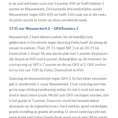
in de zaal wel beter voor met 3 punten. KVS en Swift hebben 2
punten en Nieuwerkerk. De komende drie wedstrijden speelt
Nieuwerkerk tegen GKV, KVS en Swift. Echt zaak om in die reeks
de juiste reactie te tonen op deze vervelende week.
17:15 uur Nieuwerkerk 2 – GKV/Enomics 2
Nieuwerkerk 2 kent lekkere weken. Na de heerlijke late
gelijkmaker in Dordrecht tegen Sporting Delta heeft de ploeg de
smaak te pakken. Thuis 29-15 tegen SKF 3 en uit 20-25 bij
DeetosSnel 2. Knap! Nu een derde plek met 5 punten. Koplopers
zijn Avanti en KVS met 6 punten. Belangrijker op dit moment: de
voorsprong op SKF is 7 punten en die op GKV al 5. GKV verloor
tot nu toe van TOP, Sp Delta, DeetosSnel en KVS.
Zaterdag de thuiswedstrijd tegen GKV 2. En het klinkt misschien
gek in speelronde 5, maar Nieuwerkerk 2 kan zaterdag een hele
grote stap richting handhaving zetten. En dat is toch het eerste
doel in deze zware poule. Mocht ook GKV verslagen worden, dan
is het gaatje al 7 punten. Daarvoor moet het tweede lekker
doorgaan op de ingezette koers. Hard werken, goed verdedigen,
goede instelling en goede afronding. Er stond zaterdag echt een
team in het veld tegen DeetosSnel: goed om te zien! Maar vergis