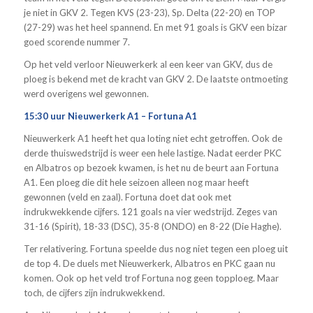
je niet in GKV 2. Tegen KVS (23-23), Sp. Delta (22-20) en TOP
(27-29) was het heel spannend. En met 91 goals is GKV een bizar
goed scorende nummer 7.
Op het veld verloor Nieuwerkerk al een keer van GKV, dus de
ploeg is bekend met de kracht van GKV 2. De laatste ontmoeting
werd overigens wel gewonnen.
15:30 uur Nieuwerkerk A1 – Fortuna A1
Nieuwerkerk A1 heeft het qua loting niet echt getroffen. Ook de
derde thuiswedstrijd is weer een hele lastige. Nadat eerder PKC
en Albatros op bezoek kwamen, is het nu de beurt aan Fortuna
A1. Een ploeg die dit hele seizoen alleen nog maar heeft
gewonnen (veld en zaal). Fortuna doet dat ook met
indrukwekkende cijfers. 121 goals na vier wedstrijd. Zeges van
31-16 (Spirit), 18-33 (DSC), 35-8 (ONDO) en 8-22 (Die Haghe).
Ter relativering. Fortuna speelde dus nog niet tegen een ploeg uit
de top 4. De duels met Nieuwerkerk, Albatros en PKC gaan nu
komen. Ook op het veld trof Fortuna nog geen topploeg. Maar
toch, de cijfers zijn indrukwekkend.