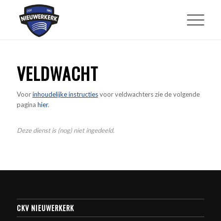
VELDWACHT
Voor
inhoudelijke instructies
voor veldwachters zie de volgende
pagina
hier
.
Deze dienst is (nog) niet ingedeeld.
CKV NIEUWERKERK