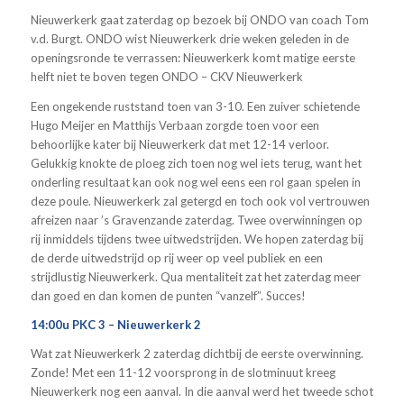
Nieuwerkerk gaat zaterdag op bezoek bij ONDO van coach Tom
v.d. Burgt. ONDO wist Nieuwerkerk drie weken geleden in de
openingsronde te verrassen: Nieuwerkerk komt matige eerste
helft niet te boven tegen ONDO – CKV Nieuwerkerk
Een ongekende ruststand toen van 3-10. Een zuiver schietende
Hugo Meijer en Matthijs Verbaan zorgde toen voor een
behoorlijke kater bij Nieuwerkerk dat met 12-14 verloor.
Gelukkig knokte de ploeg zich toen nog wel iets terug, want het
onderling resultaat kan ook nog wel eens een rol gaan spelen in
deze poule. Nieuwerkerk zal getergd en toch ook vol vertrouwen
afreizen naar ’s Gravenzande zaterdag. Twee overwinningen op
rij inmiddels tijdens twee uitwedstrijden. We hopen zaterdag bij
de derde uitwedstrijd op rij weer op veel publiek en een
strijdlustig Nieuwerkerk. Qua mentaliteit zat het zaterdag meer
dan goed en dan komen de punten “vanzelf”. Succes!
14:00u PKC 3 – Nieuwerkerk 2
Wat zat Nieuwerkerk 2 zaterdag dichtbij de eerste overwinning.
Zonde! Met een 11-12 voorsprong in de slotminuut kreeg
Nieuwerkerk nog een aanval. In die aanval werd het tweede schot