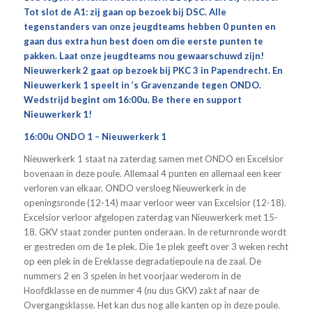
Tot slot de A1: zij gaan op bezoek bij DSC. Alle
tegenstanders van onze jeugdteams hebben 0 punten en
gaan dus extra hun best doen om die eerste punten te
pakken. Laat onze jeugdteams nou gewaarschuwd zijn!
Nieuwerkerk 2 gaat op bezoek bij PKC 3 in Papendrecht. En
Nieuwerkerk 1 speelt in ’s Gravenzande tegen ONDO.
Wedstrijd begint om 16:00u. Be there en support
Nieuwerkerk 1!
16:00u ONDO 1 – Nieuwerkerk 1
Nieuwerkerk 1 staat na zaterdag samen met ONDO en Excelsior
bovenaan in deze poule. Allemaal 4 punten en allemaal een keer
verloren van elkaar. ONDO versloeg Nieuwerkerk in de
openingsronde (12-14) maar verloor weer van Excelsior (12-18).
Excelsior verloor afgelopen zaterdag van Nieuwerkerk met 15-
18. GKV staat zonder punten onderaan. In de returnronde wordt
er gestreden om de 1e plek. Die 1e plek geeft over 3 weken recht
op een plek in de Ereklasse degradatiepoule na de zaal. De
nummers 2 en 3 spelen in het voorjaar wederom in de
Hoofdklasse en de nummer 4 (nu dus GKV) zakt af naar de
Overgangsklasse. Het kan dus nog alle kanten op in deze poule.