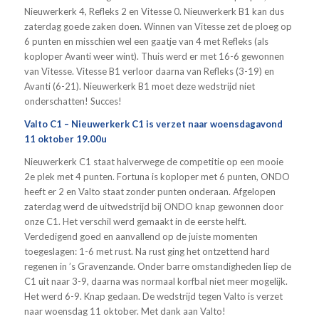
Nieuwerkerk 4, Refleks 2 en Vitesse 0. Nieuwerkerk B1 kan dus
zaterdag goede zaken doen. Winnen van Vitesse zet de ploeg op
6 punten en misschien wel een gaatje van 4 met Refleks (als
koploper Avanti weer wint). Thuis werd er met 16-6 gewonnen
van Vitesse. Vitesse B1 verloor daarna van Refleks (3-19) en
Avanti (6-21). Nieuwerkerk B1 moet deze wedstrijd niet
onderschatten! Succes!
Valto C1 – Nieuwerkerk C1 is verzet naar woensdagavond
11 oktober 19.00u
Nieuwerkerk C1 staat halverwege de competitie op een mooie
2e plek met 4 punten. Fortuna is koploper met 6 punten, ONDO
heeft er 2 en Valto staat zonder punten onderaan. Afgelopen
zaterdag werd de uitwedstrijd bij ONDO knap gewonnen door
onze C1. Het verschil werd gemaakt in de eerste helft.
Verdedigend goed en aanvallend op de juiste momenten
toegeslagen: 1-6 met rust. Na rust ging het ontzettend hard
regenen in ’s Gravenzande. Onder barre omstandigheden liep de
C1 uit naar 3-9, daarna was normaal korfbal niet meer mogelijk.
Het werd 6-9. Knap gedaan. De wedstrijd tegen Valto is verzet
naar woensdag 11 oktober. Met dank aan Valto!