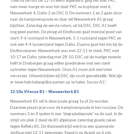
Toen na de rust de 12-10 werd afgekeurd, ging het snel. PKC
nam meer marge en won het duel. PKC nu koploper met 6,
Nieuwerkerk 4, Dalto 2 en DSC 0. De nummers 1 en 2 gaan door
naar de kampioenspoule en daar wil Nieuwerkerk A1 graag
bijzitten. Zaterdag de eerste return, uit bij DSC. DSC A1 heeft
nog geen punten. De ploeg uit Eindhoven gaat meestal goed van
start: 9-6 ruststand in Nieuwerkerk, 5-5 ruststand tegen PKC en
ook een 4-4 tussenstand tegen Dalto. Daarna gaat het mis bij de
Eindhovenaren. Nieuwerkerk was met 22-11 te sterk, PKC met
10-17 en Dalto zaterdag met 28-10. DSC zal de matige tweede
helft in Driebergen graag willen goedmaken met een sterk
optreden tegen Nieuwerkerk. Onze A1 moet zich niet laten
verrassen. Uitwedstrijden bij DSC zijn nooit gemakkelijk. Wel zijn
er twee hele belangrijke punten op te halen. Succes A1!
12:10u Vitesse B1 – Nieuwerkerk B1
Nieuwerkerk B1 wil in deze poule graag 1e of 2e worden.
Daarmee plaats je je voor de kampioenspoule in het voorjaar. De
nummers 3 en 4 spelen in een “degradatiepoule” na de zaal. In de
strijd om plek 2 deed de B1 afgelopen zaterdag goede zaken
tegen Refleks B1. De thuiswedstrijd werd na een spannende
slotfase met 12-11 gewonnen. Stand is nu Avanti op 6 ptn,