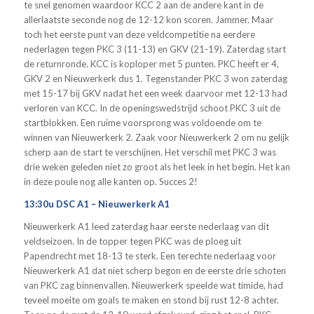
te snel genomen waardoor KCC 2 aan de andere kant in de
allerlaatste seconde nog de 12-12 kon scoren. Jammer. Maar
toch het eerste punt van deze veldcompetitie na eerdere
nederlagen tegen PKC 3 (11-13) en GKV (21-19). Zaterdag start
de returnronde. KCC is koploper met 5 punten. PKC heeft er 4,
GKV 2 en Nieuwerkerk dus 1. Tegenstander PKC 3 won zaterdag
met 15-17 bij GKV nadat het een week daarvoor met 12-13 had
verloren van KCC. In de openingswedstrijd schoot PKC 3 uit de
startblokken. Een ruime voorsprong was voldoende om te
winnen van Nieuwerkerk 2. Zaak voor Nieuwerkerk 2 om nu gelijk
scherp aan de start te verschijnen. Het verschil met PKC 3 was
drie weken geleden niet zo groot als het leek in het begin. Het kan
in deze poule nog alle kanten op. Succes 2!
13:30u DSC A1 – Nieuwerkerk A1
Nieuwerkerk A1 leed zaterdag haar eerste nederlaag van dit
veldseizoen. In de topper tegen PKC was de ploeg uit
Papendrecht met 18-13 te sterk. Een terechte nederlaag voor
Nieuwerkerk A1 dat niet scherp begon en de eerste drie schoten
van PKC zag binnenvallen. Nieuwerkerk speelde wat timide, had
teveel moeite om goals te maken en stond bij rust 12-8 achter.