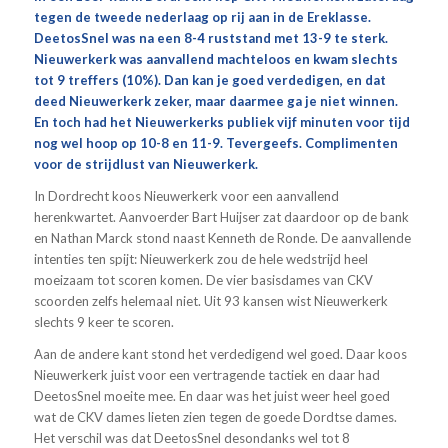
tegen de tweede nederlaag op rij aan in de Ereklasse.
DeetosSnel was na een 8-4 ruststand met 13-9 te sterk.
Nieuwerkerk was aanvallend machteloos en kwam slechts
tot 9 treffers (10%). Dan kan je goed verdedigen, en dat
deed Nieuwerkerk zeker, maar daarmee ga je niet winnen.
En toch had het Nieuwerkerks publiek vijf minuten voor tijd
nog wel hoop op 10-8 en 11-9. Tevergeefs. Complimenten
voor de strijdlust van Nieuwerkerk.
In Dordrecht koos Nieuwerkerk voor een aanvallend
herenkwartet. Aanvoerder Bart Huijser zat daardoor op de bank
en Nathan Marck stond naast Kenneth de Ronde. De aanvallende
intenties ten spijt: Nieuwerkerk zou de hele wedstrijd heel
moeizaam tot scoren komen. De vier basisdames van CKV
scoorden zelfs helemaal niet. Uit 93 kansen wist Nieuwerkerk
slechts 9 keer te scoren.
Aan de andere kant stond het verdedigend wel goed. Daar koos
Nieuwerkerk juist voor een vertragende tactiek en daar had
DeetosSnel moeite mee. En daar was het juist weer heel goed
wat de CKV dames lieten zien tegen de goede Dordtse dames.
Het verschil was dat DeetosSnel desondanks wel tot 8