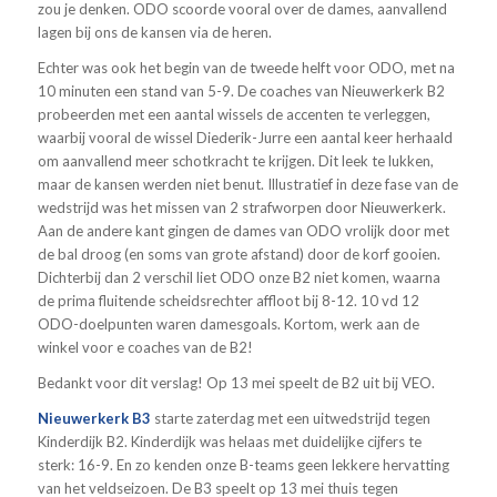
zou je denken. ODO scoorde vooral over de dames, aanvallend
lagen bij ons de kansen via de heren.
Echter was ook het begin van de tweede helft voor ODO, met na
10 minuten een stand van 5-9. De coaches van Nieuwerkerk B2
probeerden met een aantal wissels de accenten te verleggen,
waarbij vooral de wissel Diederik-Jurre een aantal keer herhaald
om aanvallend meer schotkracht te krijgen. Dit leek te lukken,
maar de kansen werden niet benut. Illustratief in deze fase van de
wedstrijd was het missen van 2 strafworpen door Nieuwerkerk.
Aan de andere kant gingen de dames van ODO vrolijk door met
de bal droog (en soms van grote afstand) door de korf gooien.
Dichterbij dan 2 verschil liet ODO onze B2 niet komen, waarna
de prima fluitende scheidsrechter affloot bij 8-12. 10 vd 12
ODO-doelpunten waren damesgoals. Kortom, werk aan de
winkel voor e coaches van de B2!
Bedankt voor dit verslag! Op 13 mei speelt de B2 uit bij VEO.
Nieuwerkerk B3
starte zaterdag met een uitwedstrijd tegen
Kinderdijk B2. Kinderdijk was helaas met duidelijke cijfers te
sterk: 16-9. En zo kenden onze B-teams geen lekkere hervatting
van het veldseizoen. De B3 speelt op 13 mei thuis tegen