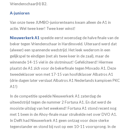
Vriendenschaar(H) B2.
A-junioren
Van onze twee JUMBO-juniorenteams kwam alleen de A1 in
actie. Wel twee keer! Twee keer winst!
Nieuwerkerk A1
speelde eerst woensdag de halve finale van de
beker tegen Vriendenschaar in Hardinxveld. Uiteraard werd dat
(alweer) een spannende wedstrijd. Het leek wederom in een
gelijkspel te eindigen (net als twee keer in de zaal), maar de
winnende 14-15 viel in de slotminuut! Gefeliciteerd! Hiermee
plaatst de A1 zich voor de bekerfinale tegen Movado A1. Deze
tweedeklasser won met 17-15 van hoofdklasser Albatros A1
(drie dagen later verslaat Albatros A1 Nederlands kampioen PKC
A1!)
In de competitie speelde Nieuwerkerk A1 zaterdag de
uitwedstrijd tegen de nummer 2 Fortuna A1. En dat werd de
mooiste uitslag van het weekend! Fortuna A1 stond recent nog
met 1 been in de Ahoy-finale maar struikelde net over DVO A1.
In Delft had Nieuwerkerk A1 geen ontzag voor deze sterke
tegenstander en stond bij rust op een 10-11 voorsprong. In de