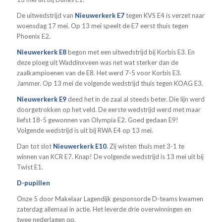
De uitwedstrijd van
Nieuwerkerk E7
tegen KVS E4 is verzet naar
woensdag 17 mei. Op 13 mei speelt de E7 eerst thuis tegen
Phoenix E2.
Nieuwerkerk E8
begon met een uitwedstrijd bij Korbis E3. En
deze ploeg uit Waddinxveen was net wat sterker dan de
zaalkampioenen van de E8. Het werd 7-5 voor Korbis E3.
Jammer. Op 13 mei de volgende wedstrijd thuis tegen KOAG E3.
Nieuwerkerk E9
deed het in de zaal al steeds beter. Die lijn werd
doorgetrokken op het veld. De eerste wedstrijd werd met maar
liefst 18-5 gewonnen van Olympia E2. Goed gedaan E9!
Volgende wedstrijd is uit bij RWA E4 op 13 mei.
Dan tot slot
Nieuwerkerk E10
. Zij wisten thuis met 3-1 te
winnen van KCR E7. Knap! De volgende wedstrijd is 13 mei uit bij
Twist E1.
D-pupillen
Onze 5 door Makelaar Lagendijk gesponsorde D-teams kwamen
zaterdag allemaal in actie. Het leverde drie overwinningen en
twee nederlagen op.