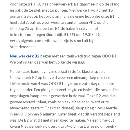
voor onze B1. PKC haalt Nieuwerkerk B1 daarmee in op de stand
en pakt de 1e plek met 16 punten. Nieuwerkerk volgt met 15
punten. Gelet op het programma is de enige hoop die onze B1 nu
heeft dat Albatros weer weet te stunten tegen PKC op 3 juni.
Dinsdag 25 april speelt de B1 de halve finale van het
bekertoernooi tegen Kinderdijk B1. Uit om 19.30u. De
eerstvolgende competitiewedstrijd is 6 mei uit bij
Vriendenschaar.
Nieuwerkerk B2
begon met een thuiswedstrijd tegen ODO B1.
We ontvingen daarvan het volgende verslag:
Na de fraaie handhaving in de zaal in de 1e klasse, speelt
Nieuwerkerk B2 op het veld weer een niveautje lager. In een
kleine poule van 4 was ODO B1 afgelopen zaterdag de eerste
tegenstander. Een ploeg met veel lengte en fysiek, die bovendien
ongeslagen kampioen is geworden in de zaal. Onze B2 was dus
gewaarschuwd! Maar, zoals zo vaak dit seizoen, werd er te
afwachtend gestart. Ons (traditioneel) slappe begin resulteerde
in een 0-3 binnen 5 minuten. Later bleek dat dit verschil bepalend
was; De B2 wist dit niet meer goed te maken. Na een time-out
kwam Nieuwerkerk nog terug tot 4-6 bij rust; alles nog mogelijk