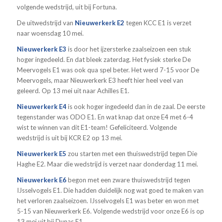
volgende wedstrijd, uit bij Fortuna.
De uitwedstrijd van
Nieuwerkerk E2
tegen KCC E1 is verzet
naar woensdag 10 mei.
Nieuwerkerk E3
is door het ijzersterke zaalseizoen een stuk
hoger ingedeeld. En dat bleek zaterdag. Het fysiek sterke De
Meervogels E1 was ook qua spel beter. Het werd 7-15 voor De
Meervogels, maar Nieuwerkerk E3 heeft hier heel veel van
geleerd. Op 13 mei uit naar Achilles E1.
Nieuwerkerk E4
is ook hoger ingedeeld dan in de zaal. De eerste
tegenstander was ODO E1. En wat knap dat onze E4 met 6-4
wist te winnen van dit E1-team! Gefeliciteerd. Volgende
wedstrijd is uit bij KCR E2 op 13 mei.
Nieuwerkerk E5
zou starten met een thuiswedstrijd tegen Die
Haghe E2. Maar die wedstrijd is verzet naar donderdag 11 mei.
Nieuwerkerk E6
begon met een zware thuiswedstrijd tegen
IJsselvogels E1. Die hadden duidelijk nog wat goed te maken van
het verloren zaalseizoen. IJsselvogels E1 was beter en won met
5-15 van Nieuwerkerk E6. Volgende wedstrijd voor onze E6 is op
13 mei uit bij Dunas E1.