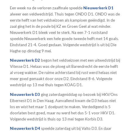
Een week na de verloren zaalfinale speelde
Nieuwerkerk D1
alweer een veldwedstrijd. Thuis tegen ONDO D1. ONDO was de
eerste helft van het veldseizoen als kampioen geëindigd. In de
zaal ging het in de poule bij KZ en Groen Geel al wat minder.
Nieuwerkerk D1 bleek veel te sterk. Na een 7-1 ruststand
speelde Nieuwerkerk een hele goede tweede helft met 14 goals.
Eindstand 21-4. Goed gedaan. Volgende wedstrijd is uit bij Die
Haghe op dinsdag 9 mei.
Nieuwerkerk D2
begon het veldseizoen met een uitwedstrijd bij
Vitesse D1. Helaas was de ploeg uit Barendrecht de eerste helft
al vroeg wakker. De ruime achterstand bij rust werd helaas niet
meer goed gemaakt door onze D2. Eindstand 8-6. Volgende
wedstrijd op 13 mei thuis tegen KOAG D1.
Nieuwerkerk D3
ging zaterdagmiddag op bezoek bij HKV/Ons
Eibernest D1 in Den Haag. Aanvallend kwam de D3 helaas niet
los en wist het maar 1 doelpunt te maken. Verdedigend is 5
doorlaten best goed, maar nu werd het dus 5-1 voor HKV D1.
Volgende wedstrijd is thuis op 13 mei tegen Korbis D3.
Nieuwerkerk D4
speelde zaterdag uit bij Valto D3. En daar