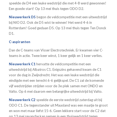
speelde de D4 een leuke wedstrijd die met 4-8 werd gewonnen!
Een goede start! Op 13 mei thuis tegen ODO D2.
Nieuwerkerk D5
begon de veldcompetitie met een uitwedstrijd
bij NIO D2. Ook de D5 wist te winnen! Het werd 4-6 in
Rotterdam! Goed gedaan D5. Op 13 mei thuis tegen Ten Donck
D1.
C-aspiranten
Dan de C-teams van Visser Electrotechniek. Er kwamen vier C-
teams in actie. Twee keer winst, 1 keer gelijk en 1 keer verlies.
Nieuwerkerk C1
hervatte de veldcompetitie met een
uitwedstrijd bij Albatros C1. Enigszins gehavend kwam de C1
voor de dag in Zwijndrecht. Het was een leuke wedstrijd die
eindigde met een terecht 6-6 gelijkspel. De C1 zal de komende
vijf wedstrijden strijden voor de 3e plek samen met ONDO en
Valto. Op 6 mei daarom een belangrijke uitwedstrijd bij Valto.
Nieuwerkerk C2
speelde de eerste wedstrijd zaterdag uit bij
ODO C1. De tegenstander uit Maasland was een maatje te groot
en won met maar liefst 15-6. Geen lekkere start voor de C2 dat
op 13 mei revanche kan nemen in een thuiswedstrijd tegen