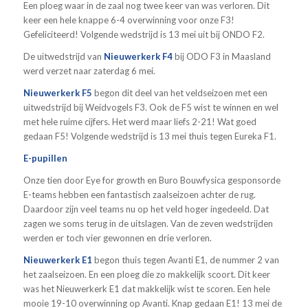
Een ploeg waar in de zaal nog twee keer van was verloren. Dit
keer een hele knappe 6-4 overwinning voor onze F3!
Gefeliciteerd! Volgende wedstrijd is 13 mei uit bij ONDO F2.
De uitwedstrijd van
Nieuwerkerk F4
bij ODO F3 in Maasland
werd verzet naar zaterdag 6 mei.
Nieuwerkerk F5
begon dit deel van het veldseizoen met een
uitwedstrijd bij Weidvogels F3. Ook de F5 wist te winnen en wel
met hele ruime cijfers. Het werd maar liefs 2-21! Wat goed
gedaan F5! Volgende wedstrijd is 13 mei thuis tegen Eureka F1.
E-pupillen
Onze tien door Eye for growth en Buro Bouwfysica gesponsorde
E-teams hebben een fantastisch zaalseizoen achter de rug.
Daardoor zijn veel teams nu op het veld hoger ingedeeld. Dat
zagen we soms terug in de uitslagen. Van de zeven wedstrijden
werden er toch vier gewonnen en drie verloren.
Nieuwerkerk E1
begon thuis tegen Avanti E1, de nummer 2 van
het zaalseizoen. En een ploeg die zo makkelijk scoort. Dit keer
was het Nieuwerkerk E1 dat makkelijk wist te scoren. Een hele
mooie 19-10 overwinning op Avanti. Knap gedaan E1! 13 mei de