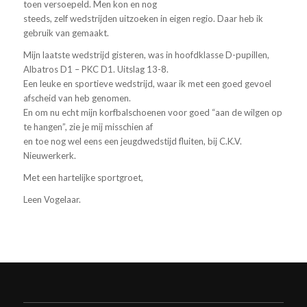
toen versoepeld. Men kon en nog
steeds, zelf wedstrijden uitzoeken in eigen regio. Daar heb ik
gebruik van gemaakt.
Mijn laatste wedstrijd gisteren, was in hoofdklasse D-pupillen,
Albatros D1 – PKC D1. Uitslag 13-8.
Een leuke en sportieve wedstrijd, waar ik met een goed gevoel
afscheid van heb genomen.
En om nu echt mijn korfbalschoenen voor goed “aan de wilgen op
te hangen”, zie je mij misschien af
en toe nog wel eens een jeugdwedstijd fluiten, bij C.K.V.
Nieuwerkerk.
Met een hartelijke sportgroet,
Leen Vogelaar.