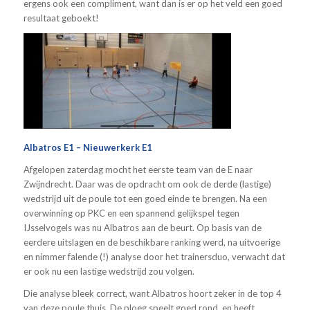
ergens ook een compliment, want dan is er op het veld een goed
resultaat geboekt!
Albatros E1 – Nieuwerkerk E1
Afgelopen zaterdag mocht het eerste team van de E naar
Zwijndrecht. Daar was de opdracht om ook de derde (lastige)
wedstrijd uit de poule tot een goed einde te brengen. Na een
overwinning op PKC en een spannend gelijkspel tegen
IJsselvogels was nu Albatros aan de beurt. Op basis van de
eerdere uitslagen en de beschikbare ranking werd, na uitvoerige
en nimmer falende (!) analyse door het trainersduo, verwacht dat
er ook nu een lastige wedstrijd zou volgen.
Die analyse bleek correct, want Albatros hoort zeker in de top 4
van deze poule thuis. De ploeg speelt goed rond, en heeft