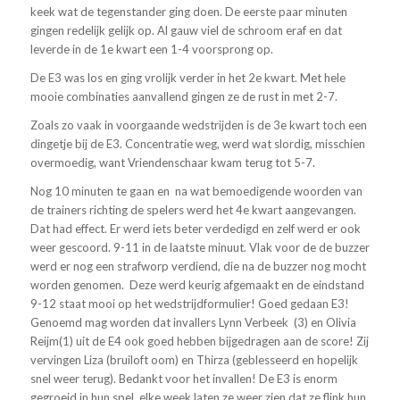
keek wat de tegenstander ging doen. De eerste paar minuten
gingen redelijk gelijk op. Al gauw viel de schroom eraf en dat
leverde in de 1e kwart een 1-4 voorsprong op.
De E3 was los en ging vrolijk verder in het 2e kwart. Met hele
mooie combinaties aanvallend gingen ze de rust in met 2-7.
Zoals zo vaak in voorgaande wedstrijden is de 3e kwart toch een
dingetje bij de E3. Concentratie weg, werd wat slordig, misschien
overmoedig, want Vriendenschaar kwam terug tot 5-7.
Nog 10 minuten te gaan en na wat bemoedigende woorden van
de trainers richting de spelers werd het 4e kwart aangevangen.
Dat had effect. Er werd iets beter verdedigd en zelf werd er ook
weer gescoord. 9-11 in de laatste minuut. Vlak voor de de buzzer
werd er nog een strafworp verdiend, die na de buzzer nog mocht
worden genomen. Deze werd keurig afgemaakt en de eindstand
9-12 staat mooi op het wedstrijdformulier! Goed gedaan E3!
Genoemd mag worden dat invallers Lynn Verbeek (3) en Olivia
Reijm(1) uit de E4 ook goed hebben bijgedragen aan de score! Zij
vervingen Liza (bruiloft oom) en Thirza (geblesseerd en hopelijk
snel weer terug). Bedankt voor het invallen! De E3 is enorm
gegroeid in hun spel, elke week laten ze weer zien dat ze flink hun