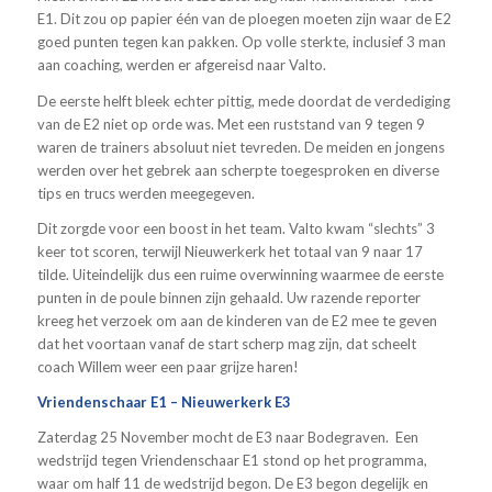
E1. Dit zou op papier één van de ploegen moeten zijn waar de E2
goed punten tegen kan pakken. Op volle sterkte, inclusief 3 man
aan coaching, werden er afgereisd naar Valto.
De eerste helft bleek echter pittig, mede doordat de verdediging
van de E2 niet op orde was. Met een ruststand van 9 tegen 9
waren de trainers absoluut niet tevreden. De meiden en jongens
werden over het gebrek aan scherpte toegesproken en diverse
tips en trucs werden meegegeven.
Dit zorgde voor een boost in het team. Valto kwam “slechts” 3
keer tot scoren, terwijl Nieuwerkerk het totaal van 9 naar 17
tilde. Uiteindelijk dus een ruime overwinning waarmee de eerste
punten in de poule binnen zijn gehaald. Uw razende reporter
kreeg het verzoek om aan de kinderen van de E2 mee te geven
dat het voortaan vanaf de start scherp mag zijn, dat scheelt
coach Willem weer een paar grijze haren!
Vriendenschaar E1 – Nieuwerkerk E3
Zaterdag 25 November mocht de E3 naar Bodegraven. Een
wedstrijd tegen Vriendenschaar E1 stond op het programma,
waar om half 11 de wedstrijd begon. De E3 begon degelijk en