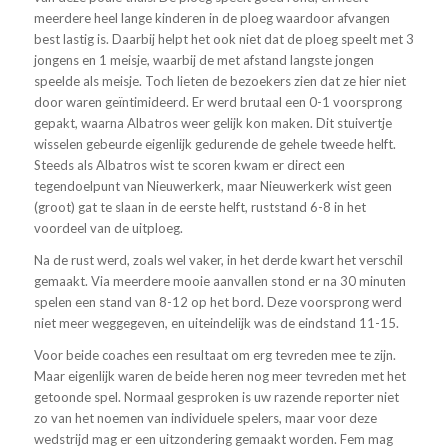
meerdere heel lange kinderen in de ploeg waardoor afvangen
best lastig is. Daarbij helpt het ook niet dat de ploeg speelt met 3
jongens en 1 meisje, waarbij de met afstand langste jongen
speelde als meisje. Toch lieten de bezoekers zien dat ze hier niet
door waren geïntimideerd. Er werd brutaal een 0-1 voorsprong
gepakt, waarna Albatros weer gelijk kon maken. Dit stuivertje
wisselen gebeurde eigenlijk gedurende de gehele tweede helft.
Steeds als Albatros wist te scoren kwam er direct een
tegendoelpunt van Nieuwerkerk, maar Nieuwerkerk wist geen
(groot) gat te slaan in de eerste helft, ruststand 6-8 in het
voordeel van de uitploeg.
Na de rust werd, zoals wel vaker, in het derde kwart het verschil
gemaakt. Via meerdere mooie aanvallen stond er na 30 minuten
spelen een stand van 8-12 op het bord. Deze voorsprong werd
niet meer weggegeven, en uiteindelijk was de eindstand 11-15.
Voor beide coaches een resultaat om erg tevreden mee te zijn.
Maar eigenlijk waren de beide heren nog meer tevreden met het
getoonde spel. Normaal gesproken is uw razende reporter niet
zo van het noemen van individuele spelers, maar voor deze
wedstrijd mag er een uitzondering gemaakt worden. Fem mag