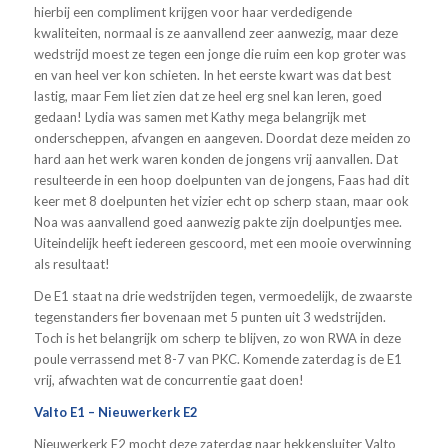
hierbij een compliment krijgen voor haar verdedigende
kwaliteiten, normaal is ze aanvallend zeer aanwezig, maar deze
wedstrijd moest ze tegen een jonge die ruim een kop groter was
en van heel ver kon schieten. In het eerste kwart was dat best
lastig, maar Fem liet zien dat ze heel erg snel kan leren, goed
gedaan! Lydia was samen met Kathy mega belangrijk met
onderscheppen, afvangen en aangeven. Doordat deze meiden zo
hard aan het werk waren konden de jongens vrij aanvallen. Dat
resulteerde in een hoop doelpunten van de jongens, Faas had dit
keer met 8 doelpunten het vizier echt op scherp staan, maar ook
Noa was aanvallend goed aanwezig pakte zijn doelpuntjes mee.
Uiteindelijk heeft iedereen gescoord, met een mooie overwinning
als resultaat!
De E1 staat na drie wedstrijden tegen, vermoedelijk, de zwaarste
tegenstanders fier bovenaan met 5 punten uit 3 wedstrijden.
Toch is het belangrijk om scherp te blijven, zo won RWA in deze
poule verrassend met 8-7 van PKC. Komende zaterdag is de E1
vrij, afwachten wat de concurrentie gaat doen!
Valto E1 – Nieuwerkerk E2
Nieuwerkerk E2 mocht deze zaterdag naar hekkensluiter Valto