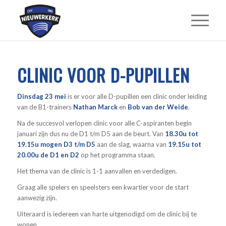
CLINIC VOOR D-PUPILLEN
Dinsdag 23 mei
is er voor alle D-pupillen een clinic onder leiding
van de B1-trainers
Nathan Marck
en
Bob van der Weide
.
Na de succesvol verlopen clinic voor alle C-aspiranten begin
januari zijn dus nu de D1 t/m D5 aan de beurt. Van
18.30u tot
19.15u mogen D3 t/m D5
aan de slag, waarna van
19.15u tot
20.00u de D1 en D2
op het programma staan.
Het thema van de clinic is 1-1 aanvallen en verdedigen.
Graag alle spelers en speelsters een kwartier voor de start
aanwezig zijn.
Uiteraard is iedereen van harte uitgenodigd om de clinic bij te
wonen