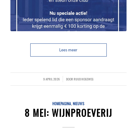
Lees meer
9 APRIL 2026
DOOR
RUUD HOGEWEG
/
HOMEPAGINA
,
NIEUWS
8 MEI: WIJNPROEVERIJ