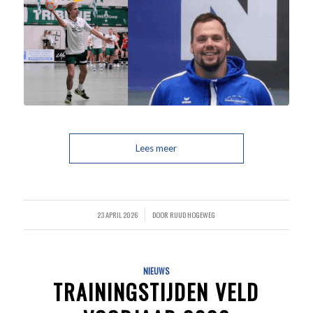
Lees meer
23 APRIL 2026
DOOR
RUUD HOGEWEG
/
NIEUWS
TRAININGSTIJDEN VELD