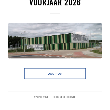
VOORJAAR 2026
Lees meer
22 APRIL 2026
DOOR
RUUD HOGEWEG
/