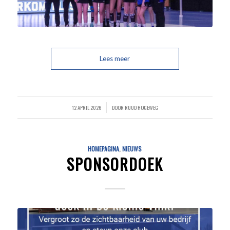
Lees meer
12 APRIL 2026
DOOR
RUUD HOGEWEG
/
HOMEPAGINA
,
NIEUWS
SPONSORDOEK