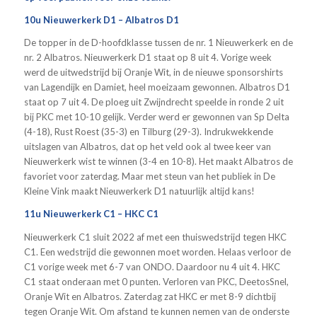
10u Nieuwerkerk D1 – Albatros D1
De topper in de D-hoofdklasse tussen de nr. 1 Nieuwerkerk en de
nr. 2 Albatros. Nieuwerkerk D1 staat op 8 uit 4. Vorige week
werd de uitwedstrijd bij Oranje Wit, in de nieuwe sponsorshirts
van Lagendijk en Damiet, heel moeizaam gewonnen. Albatros D1
staat op 7 uit 4. De ploeg uit Zwijndrecht speelde in ronde 2 uit
bij PKC met 10-10 gelijk. Verder werd er gewonnen van Sp Delta
(4-18), Rust Roest (35-3) en Tilburg (29-3). Indrukwekkende
uitslagen van Albatros, dat op het veld ook al twee keer van
Nieuwerkerk wist te winnen (3-4 en 10-8). Het maakt Albatros de
favoriet voor zaterdag. Maar met steun van het publiek in De
Kleine Vink maakt Nieuwerkerk D1 natuurlijk altijd kans!
11u Nieuwerkerk C1 – HKC C1
Nieuwerkerk C1 sluit 2022 af met een thuiswedstrijd tegen HKC
C1. Een wedstrijd die gewonnen moet worden. Helaas verloor de
C1 vorige week met 6-7 van ONDO. Daardoor nu 4 uit 4. HKC
C1 staat onderaan met 0 punten. Verloren van PKC, DeetosSnel,
Oranje Wit en Albatros. Zaterdag zat HKC er met 8-9 dichtbij
tegen Oranje Wit. Om afstand te kunnen nemen van de onderste