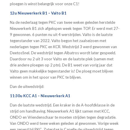
ploegen is winst belangrijk voor onze C1!
12u Nieuwerkerk B1 – Valto B1
Na de nederlaag tegen PKC van twee weken geleden herstelde
Nieuwerkerk B1 zich afgelopen week tegen TOP. Er werd met 27-
9 gewonnen. 6 punten nu uit 4 werstrijden. Valto is de laatste
tegenstander van 2022. Valto begon het zaalseizoen met
nederlagen tegen PKC en KCR. Wedstrijd 3 werd gewonnen van
DeetosSnel. De wedstrijd tegen Albatros wordt later gespeeld.
Daardoor nu 2 uit 3 voor Valto en de laatste plek (samen met
drie andere ploegen op 2 ptn). De B1 weet van vorig jaar dat
Valto geen makkelijke tegenstander is! De ploeg moet blijven
winnen om in het spoor van PKC te blijven.
Dan de uitwedstrijd:
11:30u KCC A1 – Nieuwerkerk A1
Dan de laatste wedstrijd. Een kraker in de A-hoofdklasse in de
strijd om handhaving. Nieuwerkerk A1 lijkt samen met KCC,
ONDO en Vriendenschaar te moeten strijden tegen degradatie.
Van ONDO werd twee weken geleden al gewonnen. Vorige week
een zeperd bij PKC. Zaterdag in Capelle de uitwedstrijd tegen