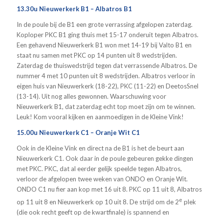
13.30u Nieuwerkerk B1 – Albatros B1
In de poule bij de B1 een grote verrassing afgelopen zaterdag.
Koploper PKC B1 ging thuis met 15-17 onderuit tegen Albatros.
Een gehavend Nieuwerkerk B1 won met 14-19 bij Valto B1 en
staat nu samen met PKC op 14 punten uit 8 wedstrijden.
Zaterdag de thuiswedstrijd tegen dat verrassende Albatros. De
nummer 4 met 10 punten uit 8 wedstrijden. Albatros verloor in
eigen huis van Nieuwerkerk (18-22), PKC (11-22) en DeetosSnel
(13-14). Uit nog alles gewonnen. Waarschuwing voor
Nieuwerkerk B1, dat zaterdag echt top moet zijn om te winnen.
Leuk! Kom vooral kijken en aanmoedigen in de Kleine Vink!
15.00u Nieuwerkerk C1 – Oranje Wit C1
Ook in de Kleine Vink en direct na de B1 is het de beurt aan
Nieuwerkerk C1. Ook daar in de poule gebeuren gekke dingen
met PKC. PKC, dat al eerder gelijk speelde tegen Albatros,
verloor de afgelopen twee weken van ONDO en Oranje Wit.
ONDO C1 nu fier aan kop met 16 uit 8. PKC op 11 uit 8, Albatros
e
op 11 uit 8 en Nieuwerkerk op 10 uit 8. De strijd om de 2
plek
(die ook recht geeft op de kwartfinale) is spannend en