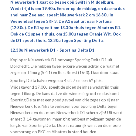
Nieuwerkerk 1 gaat op bezoek bij Swift in Middelburg.
Wedstrijd is om 19.40u. Eerder op de middag, en daarna dus
snel naar Zeeland, speelt Nieuwerkerk 2 om 16.30u in
Veenendaal tegen SKF 3. De A1 gaat uit naar Fortuna
(12:30u). De B1 speelt om 13.30u thuis tegen Albatros B1.
Ook de C1 speelt thuis, om 15.00u tegen Oranje Wit. Ook
de D1 speelt thuis, 12.30u tegen Sporting Delta.
12.30u Nieuwerkerk D1 – Sporting Delta D1
Koploper Nieuwerkerk D1 ontvangt Sporting Delta D1 uit
Dordrecht. Die hebben twee lekkere weken achter de rug met
zeges op Tilburg (5-11) en Rust Roest (16-3). Daardoor staat
e
Sporting Delta halverwege op 4 uit 7 en een 6
plek.
Vrijdagavond 17.00u speelt de ploeg de inhaalwedstrijd thuis
tegen Tilburg. De kans dat ze die winnen is groot en dus komt
Sporting Delta met een goed gevoel van drie zeges op rij naar
Nieuwerkerk toe. Niks te verliezen voor Sporting Delta tegen
Nieuwerkerk en dus moet Nieuwerkerk D1 scherp zijn! Uit werd
er met 3-14 gewonnen, maar ging het best moeizaam tegen de
lengte van Sporting Delta. Doel is natuurlijk winst en die mooie
voorsprong op PKC en Albatros in stand houden.