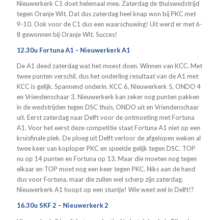
Nieuwerkerk C1 doet helemaal mee. Zaterdag de thuiswedstrijd
tegen Oranje Wit. Dat dus zaterdag heel knap won bij PKC met
9-10. Ook voor de C1 dus een waarschuwing! Uit werd er met 6-
8 gewonnen bij Oranje Wit. Succes!
12.30u Fortuna A1 – Nieuwerkerk A1
De A1 deed zaterdag wat het moest doen. Winnen van KCC. Met
twee punten verschil, dus het onderling resultaat van de A1 met
KCC is gelijk. Spannend onderin. KCC 6, Nieuwerkerk 5, ONDO 4
en Vriendenschaar 3. Nieuwerkerk kan zeker nog punten pakken
in de wedstrijden tegen DSC thuis, ONDO uit en Vriendenschaar
uit. Eerst zaterdag naar Delft voor de ontmoeting met Fortuna
A1. Voor het eerst deze competitie staat Fortuna A1 niet op een
kruisfinale plek. De ploeg uit Delft verloor de afgelopen weken al
twee keer van koploper PKC en speelde gelijk tegen DSC. TOP
nu op 14 punten en Fortuna op 13. Maar die moeten nog tegen
elkaar en TOP moet nog een keer tegen PKC. Niks aan de hand
dus voor Fortuna, maar die zullen wel scherp zijn zaterdag.
Nieuwerkerk A1 hoopt op een stuntje! Wie weet wel in Delft!?
16.30u SKF 2 – Nieuwerkerk 2