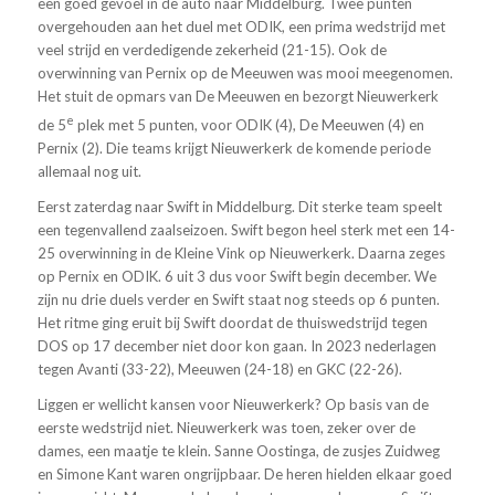
een goed gevoel in de auto naar Middelburg. Twee punten
overgehouden aan het duel met ODIK, een prima wedstrijd met
veel strijd en verdedigende zekerheid (21-15). Ook de
overwinning van Pernix op de Meeuwen was mooi meegenomen.
Het stuit de opmars van De Meeuwen en bezorgt Nieuwerkerk
e
de 5
plek met 5 punten, voor ODIK (4), De Meeuwen (4) en
Pernix (2). Die teams krijgt Nieuwerkerk de komende periode
allemaal nog uit.
Eerst zaterdag naar Swift in Middelburg. Dit sterke team speelt
een tegenvallend zaalseizoen. Swift begon heel sterk met een 14-
25 overwinning in de Kleine Vink op Nieuwerkerk. Daarna zeges
op Pernix en ODIK. 6 uit 3 dus voor Swift begin december. We
zijn nu drie duels verder en Swift staat nog steeds op 6 punten.
Het ritme ging eruit bij Swift doordat de thuiswedstrijd tegen
DOS op 17 december niet door kon gaan. In 2023 nederlagen
tegen Avanti (33-22), Meeuwen (24-18) en GKC (22-26).
Liggen er wellicht kansen voor Nieuwerkerk? Op basis van de
eerste wedstrijd niet. Nieuwerkerk was toen, zeker over de
dames, een maatje te klein. Sanne Oostinga, de zusjes Zuidweg
en Simone Kant waren ongrijpbaar. De heren hielden elkaar goed