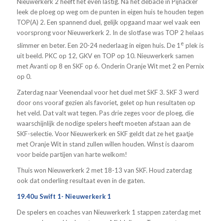
Nieuwerkerk 2 heeft het even lastig. Na het debacle in Pijnacker
leek de ploeg op weg om de punten in eigen huis te houden tegen
TOP(A) 2. Een spannend duel, gelijk opgaand maar wel vaak een
voorsprong voor Nieuwerkerk 2. In de slotfase was TOP 2 helaas
e
slimmer en beter. Een 20-24 nederlaag in eigen huis. De 1
plek is
uit beeld. PKC op 12, GKV en TOP op 10. Nieuwerkerk samen
met Avanti op 8 en SKF op 6. Onderin Oranje Wit met 2 en Pernix
op 0.
Zaterdag naar Veenendaal voor het duel met SKF 3. SKF 3 werd
door ons vooraf gezien als favoriet, gelet op hun resultaten op
het veld. Dat valt wat tegen. Pas drie zeges voor de ploeg, die
waarschijnlijk de nodige spelers heeft moeten afstaan aan de
SKF-selectie. Voor Nieuwerkerk en SKF geldt dat ze het gaatje
met Oranje Wit in stand zullen willen houden. Winst is daarom
voor beide partijen van harte welkom!
Thuis won Nieuwerkerk 2 met 18-13 van SKF. Houd zaterdag
ook dat onderling resultaat even in de gaten.
19.40u Swift 1- Nieuwerkerk 1
De spelers en coaches van Nieuwerkerk 1 stappen zaterdag met