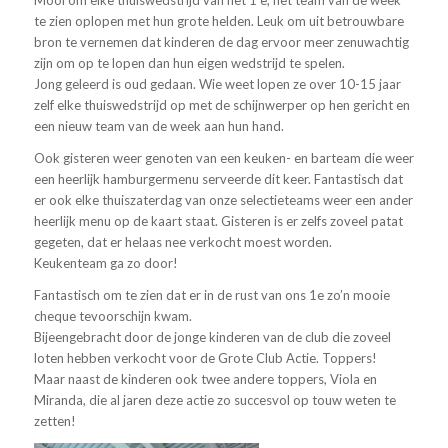
Mooi om elke thuiswedstrijd van het 1 e, het team van de week
te zien oplopen met hun grote helden. Leuk om uit betrouwbare
bron te vernemen dat kinderen de dag ervoor meer zenuwachtig
zijn om op te lopen dan hun eigen wedstrijd te spelen.
Jong geleerd is oud gedaan. Wie weet lopen ze over 10-15 jaar
zelf elke thuiswedstrijd op met de schijnwerper op hen gericht en
een nieuw team van de week aan hun hand.
Ook gisteren weer genoten van een keuken- en barteam die weer
een heerlijk hamburgermenu serveerde dit keer. Fantastisch dat
er ook elke thuiszaterdag van onze selectieteams weer een ander
heerlijk menu op de kaart staat. Gisteren is er zelfs zoveel patat
gegeten, dat er helaas nee verkocht moest worden.
Keukenteam ga zo door!
Fantastisch om te zien dat er in de rust van ons 1e zo’n mooie
cheque tevoorschijn kwam.
Bijeengebracht door de jonge kinderen van de club die zoveel
loten hebben verkocht voor de Grote Club Actie. Toppers!
Maar naast de kinderen ook twee andere toppers, Viola en
Miranda, die al jaren deze actie zo succesvol op touw weten te
zetten!