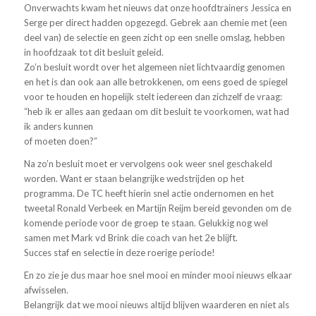
Onverwachts kwam het nieuws dat onze hoofdtrainers Jessica en
Serge per direct hadden opgezegd. Gebrek aan chemie met (een
deel van) de selectie en geen zicht op een snelle omslag, hebben
in hoofdzaak tot dit besluit geleid.
Zo’n besluit wordt over het algemeen niet lichtvaardig genomen
en het is dan ook aan alle betrokkenen, om eens goed de spiegel
voor te houden en hopelijk stelt iedereen dan zichzelf de vraag:
“heb ik er alles aan gedaan om dit besluit te voorkomen, wat had
ik anders kunnen
of moeten doen?”
Na zo’n besluit moet er vervolgens ook weer snel geschakeld
worden. Want er staan belangrijke wedstrijden op het
programma. De TC heeft hierin snel actie ondernomen en het
tweetal Ronald Verbeek en Martijn Reijm bereid gevonden om de
komende periode voor de groep te staan. Gelukkig nog wel
samen met Mark vd Brink die coach van het 2e blijft.
Succes staf en selectie in deze roerige periode!
En zo zie je dus maar hoe snel mooi en minder mooi nieuws elkaar
afwisselen.
Belangrijk dat we mooi nieuws altijd blijven waarderen en niet als