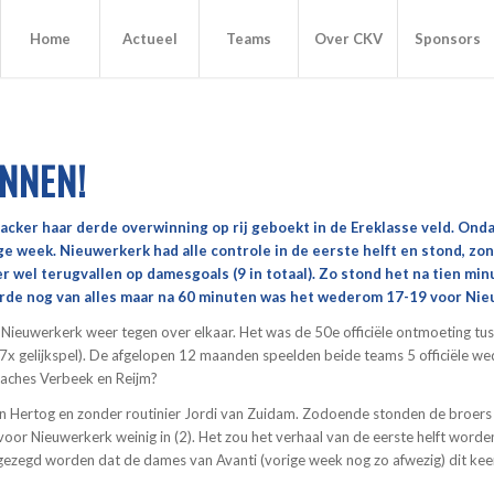
Home
Actueel
Teams
Over CKV
Sponsors
NNEN!
acker haar derde overwinning op rij geboekt in de Ereklasse veld. Ond
ge week. Nieuwerkerk had alle controle in de eerste helft en stond, zon
r wel terugvallen op damesgoals (9 in totaal). Zo stond het na tien min
de nog van alles maar na 60 minuten was het wederom 17-19 voor Nieuwe
ieuwerkerk weer tegen over elkaar. Het was de 50e officiële ontmoeting tuss
 gelijkspel). De afgelopen 12 maanden speelden beide teams 5 officiële weds
oaches Verbeek en Reijm?
 Hertog en zonder routinier Jordi van Zuidam. Zodoende stonden de broers Pi
g voor Nieuwerkerk weinig in (2). Het zou het verhaal van de eerste helft wor
ezegd worden dat de dames van Avanti (vorige week nog zo afwezig) dit keer