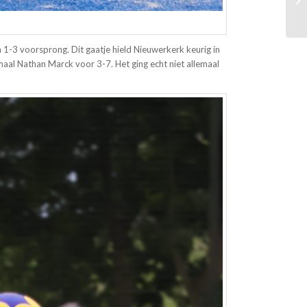
-3 voorsprong. Dit gaatje hield Nieuwerkerk keurig in
maal Nathan Marck voor 3-7. Het ging echt niet allemaal