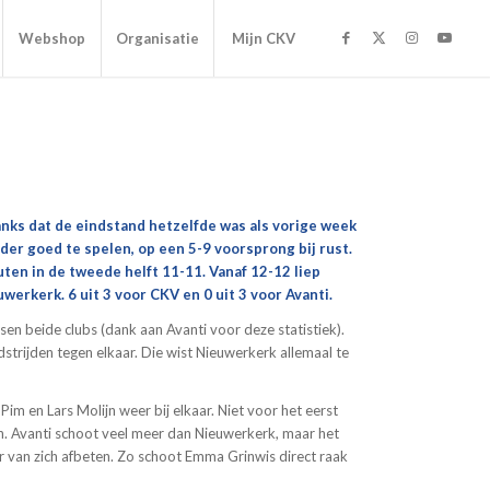
Webshop
Organisatie
Mijn CKV
anks dat de eindstand hetzelfde was als vorige week
der goed te spelen, op een 5-9 voorsprong bij rust.
uten in de tweede helft 11-11. Vanaf 12-12 liep
rkerk. 6 uit 3 voor CKV en 0 uit 3 voor Avanti.
en beide clubs (dank aan Avanti voor deze statistiek).
trijden tegen elkaar. Die wist Nieuwerkerk allemaal te
m en Lars Molijn weer bij elkaar. Niet voor het eerst
den. Avanti schoot veel meer dan Nieuwerkerk, maar het
 van zich afbeten. Zo schoot Emma Grinwis direct raak