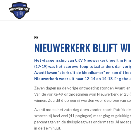
PR
NIEUWERKERK BLIJFT WI
Het vlaggenschip van CKV Nieuwerkerk heeft in Pijn
(17-19) was het scoreverloop totaal anders dan vori
Avanti kwam “sterk uit de kleedkamer” en kon dit kee
Nieuwerkerk weer uit naar 12-14 en 14-18. Er gebeur
Zeven dagen na de vorige ontmoeting stonden Avanti en N
Van de vorige 49 ontmoetingen won Nieuwerkerk er 23 (7x
winnen. Zou dit 6 op een rij worden voor de ploeg van c
Avanti moest het zaterdag doen zonder coach Patrick den
schoten zij heel veel (41 pogingen) maar ging er gelukki
percentage van de thuisploeg was ondermaats. Al moet g
in de 1e minuut.