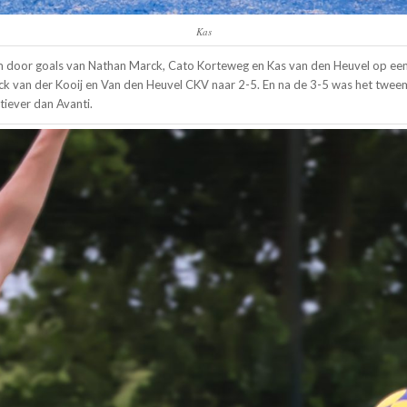
Kas
door goals van Nathan Marck, Cato Korteweg en Kas van den Heuvel op een 1
nick van der Kooij en Van den Heuvel CKV naar 2-5. En na de 3-5 was het twee
tiever dan Avanti.