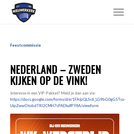
Feestcommissie
NEDERLAND – ZWEDEN
KIJKEN OP DE VINK!
Interesse in een VIP-Pakket? Meld je dan aan via:
https://docs.google.com/forms/d/e/1FAIpQLSc6_LG9bG0gG5Tcu-
UipZwwOtobdTRI2CMH7cPADluifPYIlA/viewform