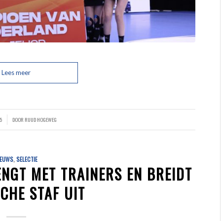
Lees meer
5
DOOR
RUUD HOGEWEG
IEUWS
,
SELECTIE
NGT MET TRAINERS EN BREIDT
CHE STAF UIT