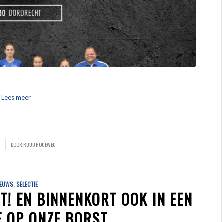
Lees meer
5
DOOR
RUUD HOGEWEG
IEUWS
,
SELECTIE
T! EN BINNENKORT OOK IN EEN
E OP ONZE BORST.