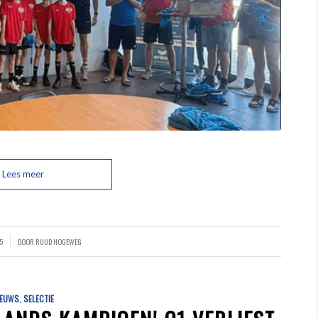
Lees meer
5
DOOR
RUUD HOGEWEG
IEUWS
,
SELECTIE