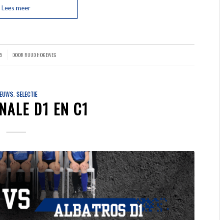
Lees meer
5
DOOR
RUUD HOGEWEG
IEUWS
,
SELECTIE
NALE D1 EN C1