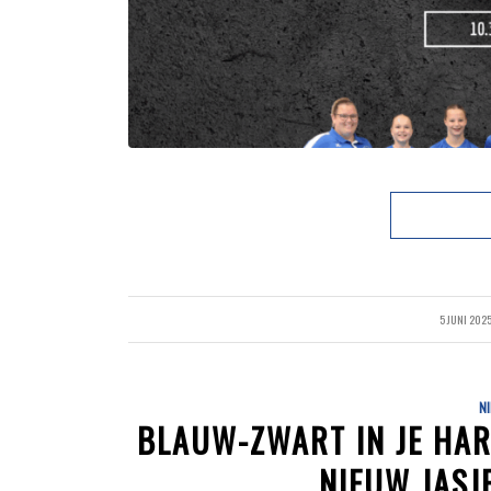
5 JUNI 202
/
N
BLAUW-ZWART IN JE HAR
NIEUW JASJ