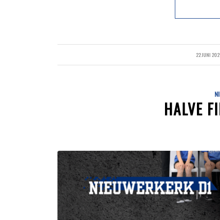
22 JUNI 202
/
N
HALVE FI