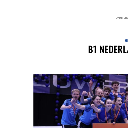
22 MEI 20
/
N
B1 NEDER