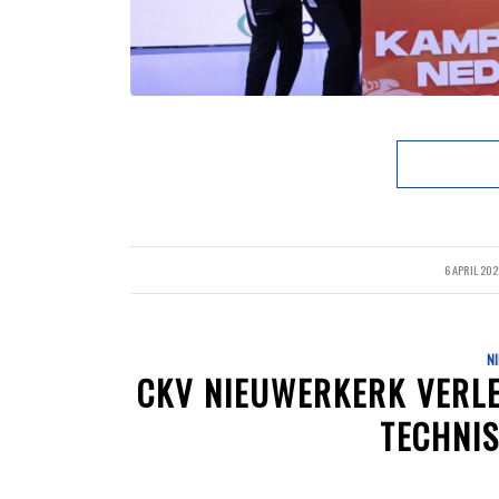
6 APRIL 202
/
N
CKV NIEUWERKERK VERLE
TECHNIS