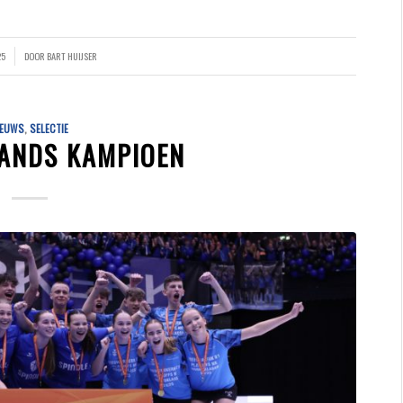
25
DOOR
BART HUIJSER
IEUWS
,
SELECTIE
LANDS KAMPIOEN