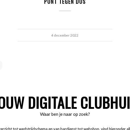
PUNT TEGEN DOS
4 december 2022
OUW DIGITALE CLUBHU
Waar ben je naar op zoek?
rzicht tot wedstrijdschema en van bardienst tot webshop, vind hieronder all