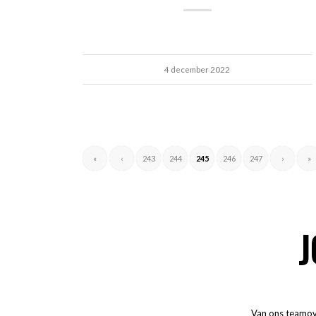
4 december 2022
«
‹
243
244
245
246
247
›
»
J
Van ons teamove