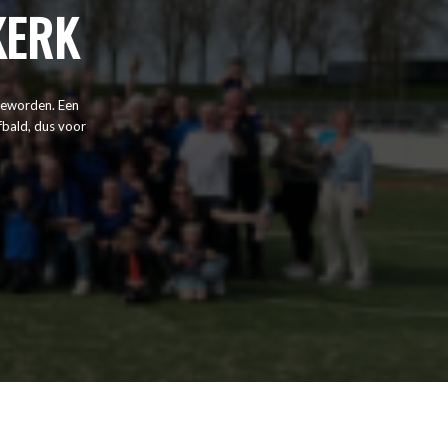
KERK
 geworden. Een
fbald, dus voor