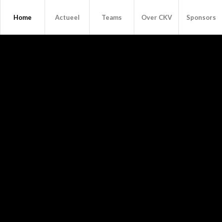
Home
Actueel
Teams
Over CKV
Sponsors