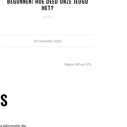
BEGONNEN! HOE DEED ONZE JEUGD
HET?
29 november 2022
Pagina 245 van 251
IS
e informatie die