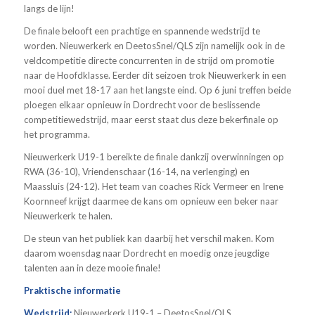
langs de lijn!
De finale belooft een prachtige en spannende wedstrijd te
worden. Nieuwerkerk en DeetosSnel/QLS zijn namelijk ook in de
veldcompetitie directe concurrenten in de strijd om promotie
naar de Hoofdklasse. Eerder dit seizoen trok Nieuwerkerk in een
mooi duel met 18-17 aan het langste eind. Op 6 juni treffen beide
ploegen elkaar opnieuw in Dordrecht voor de beslissende
competitiewedstrijd, maar eerst staat dus deze bekerfinale op
het programma.
Nieuwerkerk U19-1 bereikte de finale dankzij overwinningen op
RWA (36-10), Vriendenschaar (16-14, na verlenging) en
Maassluis (24-12). Het team van coaches Rick Vermeer en Irene
Koornneef krijgt daarmee de kans om opnieuw een beker naar
Nieuwerkerk te halen.
De steun van het publiek kan daarbij het verschil maken. Kom
daarom woensdag naar Dordrecht en moedig onze jeugdige
talenten aan in deze mooie finale!
Praktische informatie
Wedstrijd:
Nieuwerkerk U19-1 – DeetosSnel/QLS