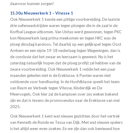
daarvoor kunnen zorgen!
15.30u Nieuwerkerk 1 – Vitesse 1
Ook Nieuwerkerk 1 kende een pittige voorbereiding. De laatste
drie oefenwedstrijden waren tegen ploegen die in de zaal in de
Korfbal League uitkomen. Van Unitas werd gewonnen, tegen PKC
kon Nieuwerkerk lang prima meekomen en tegen HKC was de
ploeg dinsdag kansloos. Tel daarbij op een gelijkspel tegen Oost
Arnhem en een nipte 19-18 nederlaag tegen Wageningen, dan is
de conclusie dat het zwaar en leerzaam is geweest. Nu is het
zaterdag natuurlijk hopen dat de ploeg profijt zal hebben van de
zware voorbereiding. Ook Nieuwerkerk 1 redde het een paar
maanden geleden niet in de Ereklasse. 6 Punten waren niet
voldoende voor handhaving. In de Hoofdklasse speelt het team
van Reym en Verbeek tegen Vitesse, Kinderdijk en De
Meervogels. Ook hier zal de kampioen over zes weken bekend
zijn en dat is tevens de promovendus naar de Ereklasse van mei
2025.
Ook Nieuwerkerk 1 kent wat nieuwe gezichten door het vertrek
van Kenneth de Ronde en Tessa van Dijk. Met wat nieuwe spelers
is het altijd weer even zoeken. En we zijn dan ook benieuwd hoe