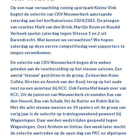
Op een naar verwachting zonnig sportpark Kleine Vink
begint de selectie van CKV Nieuwerkerk aanstaande
zaterdag aan het korfbalseizoen 2024/2025. De ploegen
van coaches Mark van den Brink, Martijn Reym en Ronald
Verbeek spelen zaterdag tegen Vitesse 1 en 2 uit
Barendrecht. Wat kunnen we verwachten? We hopen
zaterdag op deze eerste competitiedag veel supporters te
mogen verwelkomen.
De selectie van CKV Nieuwerkerk begon drie weken
geleden aan de voorbereiding op het nieuwe seizoen. Een
aantal “nieuwe” gezichten in de groep. Zo keerden Koen
Collée, Kirsten en Annick van der Kooij terug op het oude
nest na een avontuur bij KCC. Ook Fenna Mol kwam over van
KCC. Uit de junioren van Nieuwerkerk stroomden Kas van
den Heuvel, Bas van Schaik, Ilvi de Ruiter en Robin Bal in.
Met die acht nieuwe mensen en 14 spelers uit de groep van
vorig jaar is de selectie op trainingsweekend geweest bij
Wageningen. Daar werden wedstrijden gespeeld tegen
Wageningen, Oost Arnhem en Unitas. Een week later mocht
de selectie aantreden op de open dag van PKC en afgelopen