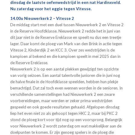
dinsdag de laatste oefenwedstrijd in een nat Hardinxveld.
Nu zaterdag voor het eggie tegen Vitesse.
14.00u Nieuwerkerk 2 – Vitesse 2
De middag start met een duel tussen Nieuwerkerk 2 en Vitesse 2
in de Reserve Hoofdklasse. Nieuwerkerk 2 redde het in juni van
dit jaar niet in de Reserve Ereklasse en speelt nu dus een treetje
lager. Daar komt de ploeg van Mark van den Brink in actie tegen
Vitesse 2, Kinderdijk 2 en KCC 3. Over zes wedstrijden is de
kampioen al bekend en die kampioen speelt in mei 2025 dan in
de Reserve Ereklasse.
Nieuwerkerk 2 is op een aantal plekken gewijzigd ten opzichte
van vorig seizoen. Een aantal talentvolle junioren die in juni nog
de halve finale in de Hoofdklasse speelden, hebben hun plekje
bemachtigd. Dat zal toch even wennen worden in de senioren. In
verschillende samenstellingen had Nieuwerkerk 2 een zware
voorbereidingen, maar werden er zeker prima wedstrijden
gespeeld en ook goede resultaten gehaald. Afgelopen dinsdag
liep het even niet zo als gehoopt tegen HKC 2, maar bij PKC 2
stond de ploeg kort voor tijd nog op een voorsprong. Belangrijk
voor Nieuwerkerk 2 wordt zaterdag om wat makkelijker aan de
doelpunten te komen. Er zijn genoeg spelers in de ploeg die