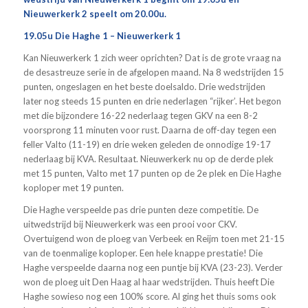
Nieuwerkerk 2 speelt om 20.00u.
19.05u Die Haghe 1 – Nieuwerkerk 1
Kan Nieuwerkerk 1 zich weer oprichten? Dat is de grote vraag na
de desastreuze serie in de afgelopen maand. Na 8 wedstrijden 15
punten, ongeslagen en het beste doelsaldo. Drie wedstrijden
later nog steeds 15 punten en drie nederlagen “rijker’. Het begon
met die bijzondere 16-22 nederlaag tegen GKV na een 8-2
voorsprong 11 minuten voor rust. Daarna de off-day tegen een
feller Valto (11-19) en drie weken geleden de onnodige 19-17
nederlaag bij KVA. Resultaat. Nieuwerkerk nu op de derde plek
met 15 punten, Valto met 17 punten op de 2e plek en Die Haghe
koploper met 19 punten.
Die Haghe verspeelde pas drie punten deze competitie. De
uitwedstrijd bij Nieuwerkerk was een prooi voor CKV.
Overtuigend won de ploeg van Verbeek en Reijm toen met 21-15
van de toenmalige koploper. Een hele knappe prestatie! Die
Haghe verspeelde daarna nog een puntje bij KVA (23-23). Verder
won de ploeg uit Den Haag al haar wedstrijden. Thuis heeft Die
Haghe sowieso nog een 100% score. Al ging het thuis soms ook