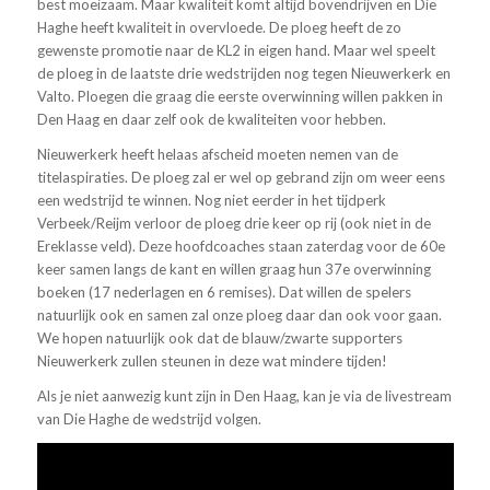
best moeizaam. Maar kwaliteit komt altijd bovendrijven en Die
Haghe heeft kwaliteit in overvloede. De ploeg heeft de zo
gewenste promotie naar de KL2 in eigen hand. Maar wel speelt
de ploeg in de laatste drie wedstrijden nog tegen Nieuwerkerk en
Valto. Ploegen die graag die eerste overwinning willen pakken in
Den Haag en daar zelf ook de kwaliteiten voor hebben.
Nieuwerkerk heeft helaas afscheid moeten nemen van de
titelaspiraties. De ploeg zal er wel op gebrand zijn om weer eens
een wedstrijd te winnen. Nog niet eerder in het tijdperk
Verbeek/Reijm verloor de ploeg drie keer op rij (ook niet in de
Ereklasse veld). Deze hoofdcoaches staan zaterdag voor de 60e
keer samen langs de kant en willen graag hun 37e overwinning
boeken (17 nederlagen en 6 remises). Dat willen de spelers
natuurlijk ook en samen zal onze ploeg daar dan ook voor gaan.
We hopen natuurlijk ook dat de blauw/zwarte supporters
Nieuwerkerk zullen steunen in deze wat mindere tijden!
Als je niet aanwezig kunt zijn in Den Haag, kan je via de livestream
van Die Haghe de wedstrijd volgen.