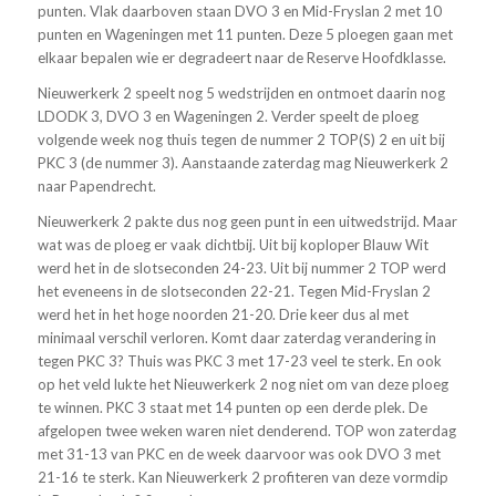
punten. Vlak daarboven staan DVO 3 en Mid-Fryslan 2 met 10
punten en Wageningen met 11 punten. Deze 5 ploegen gaan met
elkaar bepalen wie er degradeert naar de Reserve Hoofdklasse.
Nieuwerkerk 2 speelt nog 5 wedstrijden en ontmoet daarin nog
LDODK 3, DVO 3 en Wageningen 2. Verder speelt de ploeg
volgende week nog thuis tegen de nummer 2 TOP(S) 2 en uit bij
PKC 3 (de nummer 3). Aanstaande zaterdag mag Nieuwerkerk 2
naar Papendrecht.
Nieuwerkerk 2 pakte dus nog geen punt in een uitwedstrijd. Maar
wat was de ploeg er vaak dichtbij. Uit bij koploper Blauw Wit
werd het in de slotseconden 24-23. Uit bij nummer 2 TOP werd
het eveneens in de slotseconden 22-21. Tegen Mid-Fryslan 2
werd het in het hoge noorden 21-20. Drie keer dus al met
minimaal verschil verloren. Komt daar zaterdag verandering in
tegen PKC 3? Thuis was PKC 3 met 17-23 veel te sterk. En ook
op het veld lukte het Nieuwerkerk 2 nog niet om van deze ploeg
te winnen. PKC 3 staat met 14 punten op een derde plek. De
afgelopen twee weken waren niet denderend. TOP won zaterdag
met 31-13 van PKC en de week daarvoor was ook DVO 3 met
21-16 te sterk. Kan Nieuwerkerk 2 profiteren van deze vormdip