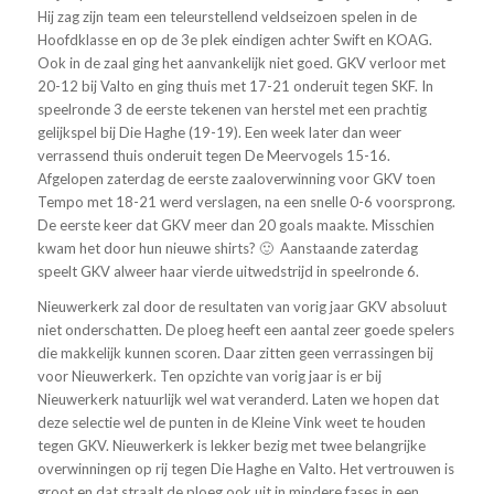
Hij zag zijn team een teleurstellend veldseizoen spelen in de
Hoofdklasse en op de 3e plek eindigen achter Swift en KOAG.
Ook in de zaal ging het aanvankelijk niet goed. GKV verloor met
20-12 bij Valto en ging thuis met 17-21 onderuit tegen SKF. In
speelronde 3 de eerste tekenen van herstel met een prachtig
gelijkspel bij Die Haghe (19-19). Een week later dan weer
verrassend thuis onderuit tegen De Meervogels 15-16.
Afgelopen zaterdag de eerste zaaloverwinning voor GKV toen
Tempo met 18-21 werd verslagen, na een snelle 0-6 voorsprong.
De eerste keer dat GKV meer dan 20 goals maakte. Misschien
kwam het door hun nieuwe shirts? 🙂 Aanstaande zaterdag
speelt GKV alweer haar vierde uitwedstrijd in speelronde 6.
Nieuwerkerk zal door de resultaten van vorig jaar GKV absoluut
niet onderschatten. De ploeg heeft een aantal zeer goede spelers
die makkelijk kunnen scoren. Daar zitten geen verrassingen bij
voor Nieuwerkerk. Ten opzichte van vorig jaar is er bij
Nieuwerkerk natuurlijk wel wat veranderd. Laten we hopen dat
deze selectie wel de punten in de Kleine Vink weet te houden
tegen GKV. Nieuwerkerk is lekker bezig met twee belangrijke
overwinningen op rij tegen Die Haghe en Valto. Het vertrouwen is
groot en dat straalt de ploeg ook uit in mindere fases in een