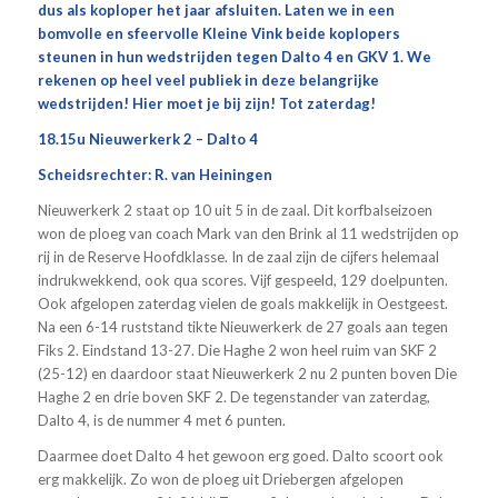
dus als koploper het jaar afsluiten. Laten we in een
bomvolle en sfeervolle Kleine Vink beide koplopers
steunen in hun wedstrijden tegen Dalto 4 en GKV 1. We
rekenen op heel veel publiek in deze belangrijke
wedstrijden! Hier moet je bij zijn! Tot zaterdag!
18.15u Nieuwerkerk 2 – Dalto 4
Scheidsrechter: R. van Heiningen
Nieuwerkerk 2 staat op 10 uit 5 in de zaal. Dit korfbalseizoen
won de ploeg van coach Mark van den Brink al 11 wedstrijden op
rij in de Reserve Hoofdklasse. In de zaal zijn de cijfers helemaal
indrukwekkend, ook qua scores. Vijf gespeeld, 129 doelpunten.
Ook afgelopen zaterdag vielen de goals makkelijk in Oestgeest.
Na een 6-14 ruststand tikte Nieuwerkerk de 27 goals aan tegen
Fiks 2. Eindstand 13-27. Die Haghe 2 won heel ruim van SKF 2
(25-12) en daardoor staat Nieuwerkerk 2 nu 2 punten boven Die
Haghe 2 en drie boven SKF 2. De tegenstander van zaterdag,
Dalto 4, is de nummer 4 met 6 punten.
Daarmee doet Dalto 4 het gewoon erg goed. Dalto scoort ook
erg makkelijk. Zo won de ploeg uit Driebergen afgelopen