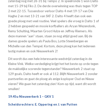
zaterdag nog met 26-31 bij Tempo 2. In speelronde 1 won Dalto
met 15-29 bij Fiks 2. De derde overwinning was thuis tegen TOP
2 met 22-15. Tussendoor verloor Dalto 4 met 19-17 van Die
Haghe 2 en met 13-21 van SKF 2. Dalto 4 heeft dan ook een
goede ploeg met veel routine. Veel spelers die vroeg in Dalto 1 of
2 hebben gespeeld en mooie korfballers als Aryan Wezendonk,
Remy Schulting, Maarten Groot Hulze en Jeffrey Riemers. Als
deze mannen “aan” staan, staan ze nog altijd goed aan. Bij de
dames goede spelers als Paula Bos, Lotte Steenbergen en
Michelle van den Tempel. Kortom, deze ploeg kan het iedereen
lastig maken en ook Nieuwerkerk 2!
Dit wordt dus een hele interessante wedstrijd zaterdag in de
Kleine Vink. Welke verdediging krijgt het het beste op orde tegen
de makkelijke scorende tegenstander? Nieuwerkerk 2 staat op
129 goals. Dalto heeft er ook al 112. Blijft Nieuwerkerk 2 zonder
puntverlies en gaat de ploeg als enige koploper Oud en Nieuw
vieren? We gaan het zaterdag zien! Kom op tijd, want dit wordt
smullen!
19.45u Nieuwerkerk 1 – GKV 1
Scheidsrechters: E. Oppering en J. van Putten