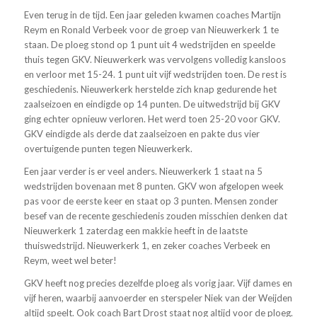
Even terug in de tijd. Een jaar geleden kwamen coaches Martijn
Reym en Ronald Verbeek voor de groep van Nieuwerkerk 1 te
staan. De ploeg stond op 1 punt uit 4 wedstrijden en speelde
thuis tegen GKV. Nieuwerkerk was vervolgens volledig kansloos
en verloor met 15-24. 1 punt uit vijf wedstrijden toen. De rest is
geschiedenis. Nieuwerkerk herstelde zich knap gedurende het
zaalseizoen en eindigde op 14 punten. De uitwedstrijd bij GKV
ging echter opnieuw verloren. Het werd toen 25-20 voor GKV.
GKV eindigde als derde dat zaalseizoen en pakte dus vier
overtuigende punten tegen Nieuwerkerk.
Een jaar verder is er veel anders. Nieuwerkerk 1 staat na 5
wedstrijden bovenaan met 8 punten. GKV won afgelopen week
pas voor de eerste keer en staat op 3 punten. Mensen zonder
besef van de recente geschiedenis zouden misschien denken dat
Nieuwerkerk 1 zaterdag een makkie heeft in de laatste
thuiswedstrijd. Nieuwerkerk 1, en zeker coaches Verbeek en
Reym, weet wel beter!
GKV heeft nog precies dezelfde ploeg als vorig jaar. Vijf dames en
vijf heren, waarbij aanvoerder en sterspeler Niek van der Weijden
altijd speelt. Ook coach Bart Drost staat nog altijd voor de ploeg.