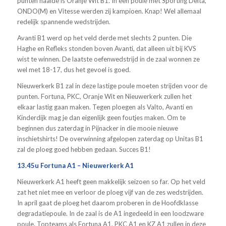
punten haalde is Oranje Wit B1. In een poule met Sporting Delta,
ONDO(M) en Vitesse werden zij kampioen. Knap! Wel allemaal
redelijk spannende wedstrijden.
Avanti B1 werd op het veld derde met slechts 2 punten. Die
Haghe en Refleks stonden boven Avanti, dat alleen uit bij KVS
wist te winnen. De laatste oefenwedstrijd in de zaal wonnen ze
wel met 18-17, dus het gevoel is goed.
Nieuwerkerk B1 zal in deze lastige poule moeten strijden voor de
punten. Fortuna, PKC, Oranje Wit en Nieuwerkerk zullen het
elkaar lastig gaan maken. Tegen ploegen als Valto, Avanti en
Kinderdijk mag je dan eigenlijk geen foutjes maken. Om te
beginnen dus zaterdag in Pijnacker in die mooie nieuwe
inschietshirts! De overwinning afgelopen zaterdag op Unitas B1
zal de ploeg goed hebben gedaan. Succes B1!
13.45u Fortuna A1 – Nieuwerkerk A1
Nieuwerkerk A1 heeft geen makkelijk seizoen so far. Op het veld
zat het niet mee en verloor de ploeg vijf van de zes wedstrijden.
In april gaat de ploeg het daarom proberen in de Hoofdklasse
degradatiepoule. In de zaal is de A1 ingedeeld in een loodzware
poule. Topteams als Fortuna A1, PKC A1 en KZ A1 zullen in deze