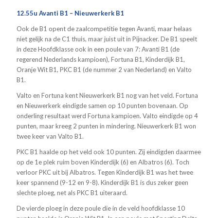
12.55u Avanti B1 – Nieuwerkerk B1
Ook de B1 opent de zaalcompetitie tegen Avanti, maar helaas
niet gelijk na de C1 thuis, maar juist uit in Pijnacker. De B1 speelt
in deze Hoofdklasse ook in een poule van 7: Avanti B1 (de
regerend Nederlands kampioen), Fortuna B1, Kinderdijk B1,
Oranje Wit B1, PKC B1 (de nummer 2 van Nederland) en Valto
B1.
Valto en Fortuna kent Nieuwerkerk B1 nog van het veld. Fortuna
en Nieuwerkerk eindigde samen op 10 punten bovenaan. Op
onderling resultaat werd Fortuna kampioen. Valto eindigde op 4
punten, maar kreeg 2 punten in mindering. Nieuwerkerk B1 won
twee keer van Valto B1.
PKC B1 haalde op het veld ook 10 punten. Zij eindigden daarmee
op de 1e plek ruim boven Kinderdijk (6) en Albatros (6). Toch
verloor PKC uit bij Albatros. Tegen Kinderdijk B1 was het twee
keer spannend (9-12 en 9-8). Kinderdijk B1 is dus zeker geen
slechte ploeg, net als PKC B1 uiteraard.
De vierde ploeg in deze poule die in de veld hoofdklasse 10