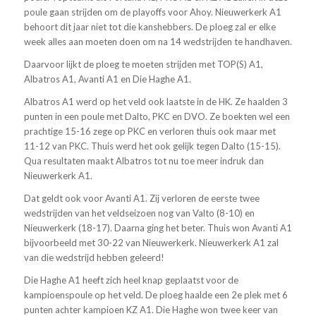
poule gaan strijden om de playoffs voor Ahoy. Nieuwerkerk A1
behoort dit jaar niet tot die kanshebbers. De ploeg zal er elke
week alles aan moeten doen om na 14 wedstrijden te handhaven.
Daarvoor lijkt de ploeg te moeten strijden met TOP(S) A1,
Albatros A1, Avanti A1 en Die Haghe A1.
Albatros A1 werd op het veld ook laatste in de HK. Ze haalden 3
punten in een poule met Dalto, PKC en DVO. Ze boekten wel een
prachtige 15-16 zege op PKC en verloren thuis ook maar met
11-12 van PKC. Thuis werd het ook gelijk tegen Dalto (15-15).
Qua resultaten maakt Albatros tot nu toe meer indruk dan
Nieuwerkerk A1.
Dat geldt ook voor Avanti A1. Zij verloren de eerste twee
wedstrijden van het veldseizoen nog van Valto (8-10) en
Nieuwerkerk (18-17). Daarna ging het beter. Thuis won Avanti A1
bijvoorbeeld met 30-22 van Nieuwerkerk. Nieuwerkerk A1 zal
van die wedstrijd hebben geleerd!
Die Haghe A1 heeft zich heel knap geplaatst voor de
kampioenspoule op het veld. De ploeg haalde een 2e plek met 6
punten achter kampioen KZ A1. Die Haghe won twee keer van