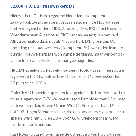
12.05u HKC D1 – Nieuwerkerk D1
Nieuwerkerk D1 is de regerend Nederlands kampioen
zaalkorfbal. De ploeg speelt dit zaalseizoen in de Hoofdklasse
met zes tegenstanders: HKC, Albatros, GKV, PKC, Rust Roest en
Vriendenschaar. Albatros en PKC kennen we nog van het veld.
Albatros haalde daar, net als Nieuwerkerk D1, 8 punten. Op
onderling resultaat werden zij kampioen. PKC werd derde met 6
punten. Nieuwerkerk D1 won van beide teams, maar verloor ook
van beide teams. Flink aan elkaar gewaagd dus.
HKC D1 speelde op het veld nog geen Hoofdklasse. In een poule
lager werd HKC tweede achter DeetosSnel D1. DeetosSnel had
12 punten en HKC 6.
Ook GKV D1 speelde op het veld nog niet in de Hoofdklasse. Een
niveau lager werd GKV wel overtuigend kampioen met 12 punten
uit 6 wedstrijden. Boven Oranje Wit D1, Vriendenschaar D1 en
PKC D2. Tegen Vriendenschaar, die dus ook in deze zaalpoule nu
spelen, werd het 3-8 en 10-4 voor GJV. Vriendenschaar werd
derde met drie punten.
Rust Roest uit Eindhoven speelde op het veld wel Hoofdklasse.