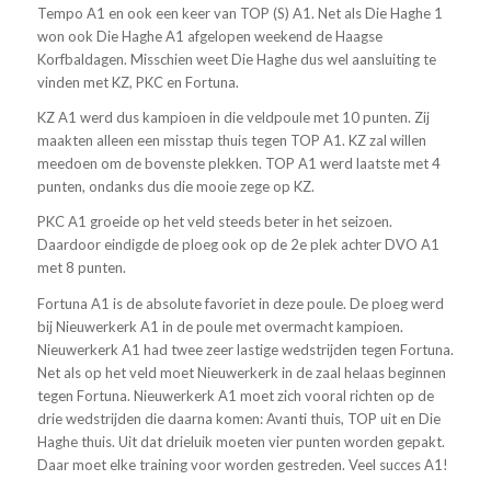
Tempo A1 en ook een keer van TOP (S) A1. Net als Die Haghe 1
won ook Die Haghe A1 afgelopen weekend de Haagse
Korfbaldagen. Misschien weet Die Haghe dus wel aansluiting te
vinden met KZ, PKC en Fortuna.
KZ A1 werd dus kampioen in die veldpoule met 10 punten. Zij
maakten alleen een misstap thuis tegen TOP A1. KZ zal willen
meedoen om de bovenste plekken. TOP A1 werd laatste met 4
punten, ondanks dus die mooie zege op KZ.
PKC A1 groeide op het veld steeds beter in het seizoen.
Daardoor eindigde de ploeg ook op de 2e plek achter DVO A1
met 8 punten.
Fortuna A1 is de absolute favoriet in deze poule. De ploeg werd
bij Nieuwerkerk A1 in de poule met overmacht kampioen.
Nieuwerkerk A1 had twee zeer lastige wedstrijden tegen Fortuna.
Net als op het veld moet Nieuwerkerk in de zaal helaas beginnen
tegen Fortuna. Nieuwerkerk A1 moet zich vooral richten op de
drie wedstrijden die daarna komen: Avanti thuis, TOP uit en Die
Haghe thuis. Uit dat drieluik moeten vier punten worden gepakt.
Daar moet elke training voor worden gestreden. Veel succes A1!