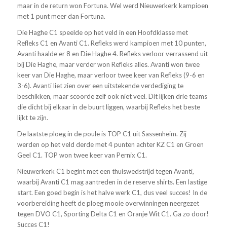
maar in de return won Fortuna. Wel werd Nieuwerkerk kampioen
met 1 punt meer dan Fortuna.
Die Haghe C1 speelde op het veld in een Hoofdklasse met
Refleks C1 en Avanti C1. Refleks werd kampioen met 10 punten,
Avanti haalde er 8 en Die Haghe 4. Refleks verloor verrassend uit
bij Die Haghe, maar verder won Refleks alles. Avanti won twee
keer van Die Haghe, maar verloor twee keer van Refleks (9-6 en
3-6). Avanti liet zien over een uitstekende verdediging te
beschikken, maar scoorde zelf ook niet veel. Dit lijken drie teams
die dicht bij elkaar in de buurt liggen, waarbij Refleks het beste
lijkt te zijn.
De laatste ploeg in de poule is TOP C1 uit Sassenheim. Zij
werden op het veld derde met 4 punten achter KZ C1 en Groen
Geel C1. TOP won twee keer van Pernix C1.
Nieuwerkerk C1 begint met een thuiswedstrijd tegen Avanti,
waarbij Avanti C1 mag aantreden in de reserve shirts. Een lastige
start. Een goed begin is het halve werk C1, dus veel succes! In de
voorbereiding heeft de ploeg mooie overwinningen neergezet
tegen DVO C1, Sporting Delta C1 en Oranje Wit C1. Ga zo door!
Succes C1!