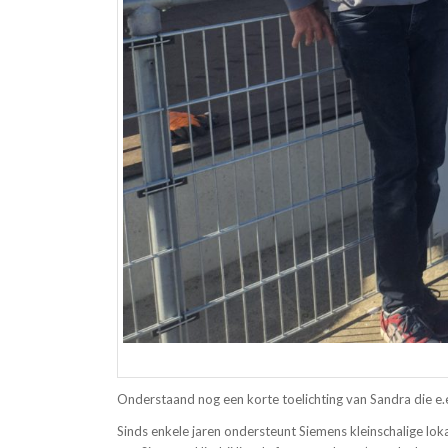
Onderstaand nog een korte toelichting van Sandra die e.e.
Sinds enkele jaren ondersteunt Siemens kleinschalige loka