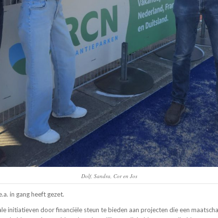
Dolf, Sandra, Cor en Jos
a. in gang heeft gezet.
le initiatieven door financiële steun te bieden aan projecten die een maatscha