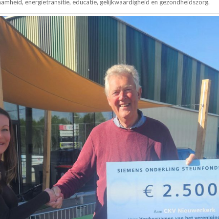
aamheid, energietransitie, educatie, gelijkwaardigheid en gezondheidszorg.