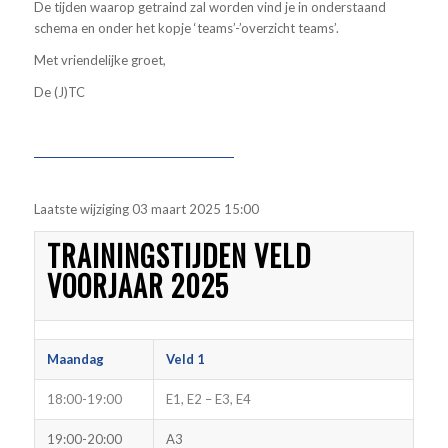
De tijden waarop getraind zal worden vind je in onderstaand
schema en onder het kopje ‘teams’-’overzicht teams’.
Met vriendelijke groet,
De (J)TC
Laatste wijziging 03 maart 2025 15:00
TRAININGSTIJDEN VELD
VOORJAAR 2025
Maandag
Veld 1
18:00-19:00
E1, E2 – E3, E4
19:00-20:00
A3