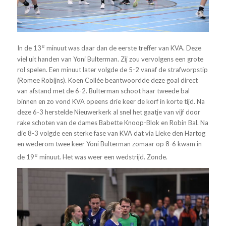
e
In de 13
minuut was daar dan de eerste treffer van KVA. Deze
viel uit handen van Yoni Bulterman. Zij zou vervolgens een grote
rol spelen. Een minuut later volgde de 5-2 vanaf de strafworpstip
(Romee Robijns). Koen Collée beantwoordde deze goal direct
van afstand met de 6-2. Bulterman schoot haar tweede bal
binnen en zo vond KVA opeens drie keer de korf in korte tijd. Na
deze 6-3 herstelde Nieuwerkerk al snel het gaatje van vijf door
rake schoten van de dames Babette Knoop-Blok en Robin Bal. Na
die 8-3 volgde een sterke fase van KVA dat via Lieke den Hartog
en wederom twee keer Yoni Bulterman zomaar op 8-6 kwam in
e
de 19
minuut. Het was weer een wedstrijd. Zonde.