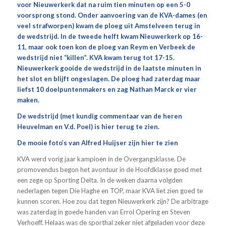
voor Nieuwerkerk dat na ruim tien minuten op een 5-0
voorsprong stond. Onder aanvoering van de KVA-dames (en
veel strafworpen) kwam de ploeg uit Amstelveen terug in
de wedstrijd. In de tweede helft kwam Nieuwerkerk op 16-
11, maar ook toen kon de ploeg van Reym en Verbeek de
wedstrijd niet “killen”. KVA kwam terug tot 17-15.
Nieuwerkerk gooide de wedstrijd in de laatste minuten in
het slot en blijft ongeslagen. De ploeg had zaterdag maar
liefst 10 doelpuntenmakers en zag Nathan Marck er vier
maken.
De wedstrijd (met kundig commentaar van de heren
Heuvelman en V.d. Poel) is
hier
terug te zien.
De mooie foto’s van Alfred Huijser zijn
hier
te zien
KVA werd vorig jaar kampioen in de Overgangsklasse. De
promovendus begon het avontuur in de Hoofdklasse goed met
een zege op Sporting Delta. In de weken daarna volgden
nederlagen tegen Die Haghe en TOP, maar KVA liet zien goed te
kunnen scoren. Hoe zou dat tegen Nieuwerkerk zijn? De arbitrage
was zaterdag in goede handen van Errol Opering en Steven
Verhoeff. Helaas was de sporthal zeker niet afgeladen voor deze