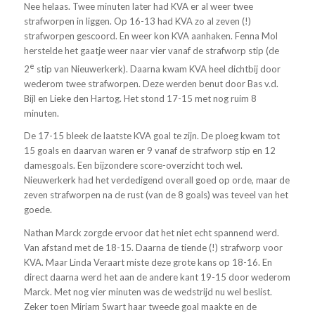
Nee helaas. Twee minuten later had KVA er al weer twee
strafworpen in liggen. Op 16-13 had KVA zo al zeven (!)
strafworpen gescoord. En weer kon KVA aanhaken. Fenna Mol
herstelde het gaatje weer naar vier vanaf de strafworp stip (de
e
2
stip van Nieuwerkerk). Daarna kwam KVA heel dichtbij door
wederom twee strafworpen. Deze werden benut door Bas v.d.
Bijl en Lieke den Hartog. Het stond 17-15 met nog ruim 8
minuten.
De 17-15 bleek de laatste KVA goal te zijn. De ploeg kwam tot
15 goals en daarvan waren er 9 vanaf de strafworp stip en 12
damesgoals. Een bijzondere score-overzicht toch wel.
Nieuwerkerk had het verdedigend overall goed op orde, maar de
zeven strafworpen na de rust (van de 8 goals) was teveel van het
goede.
Nathan Marck zorgde ervoor dat het niet echt spannend werd.
Van afstand met de 18-15. Daarna de tiende (!) strafworp voor
KVA. Maar Linda Veraart miste deze grote kans op 18-16. En
direct daarna werd het aan de andere kant 19-15 door wederom
Marck. Met nog vier minuten was de wedstrijd nu wel beslist.
Zeker toen Miriam Swart haar tweede goal maakte en de