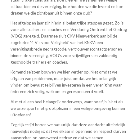
staan vragen centraal als: hoe creëren we samen een veilige
cultuur binnen de vereniging, hoe houden we die levend en hoe
dragen we die zichtbaar uit binnen onze club?
Het afgelopen jaar zijn hierin al belangrijke stappen gezet. Zo is
voor alle trainers en coaches een Verklaring Omtrent het Gedrag
(VOG) geregeld. Daarmee sluit CKV Nieuwerkerk aan bij de
zogeheten ‘4 V’s voor Veiligheid’ van het KNKV: een
verenigingsbrede gedragscode, vertrouwenscontactpersonen
binnen de vereniging, VOG’s voor vrijwilligers en vakkundig
geschoolde trainers en coaches.
Komend seizoen bouwen we hier verder op. Niet omdat we
uitgaan van problemen, maar juist omdat we het belangrijk
vinden om bewust te blijven investeren in een vereniging waar
iedereen zich veilig, welkom en gerespecteerd voelt.
Al met al een heel belangrijk onderwerp, want hoe fijn is het als
we onze sport met groot plezier in een veilige omgeving kunnen
uitoefenen?
Tegelijkertijd hopen we natuurlijk dat deze aandacht uiteindelijk
nauwelijks nodig is: dat we elkaar in openheid en respect durven
aanspreken op ongewenst gedrag en dat we samen