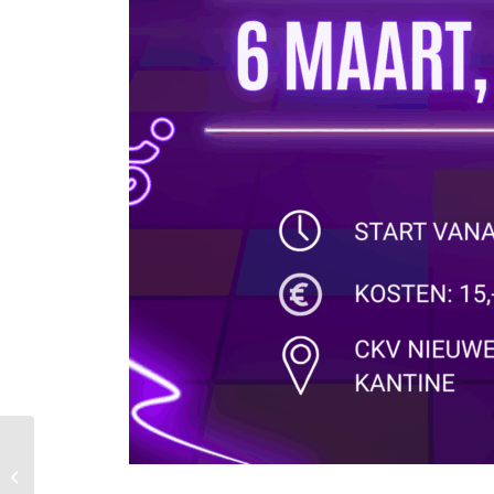
Vooruitblik zaterdag 7
februari