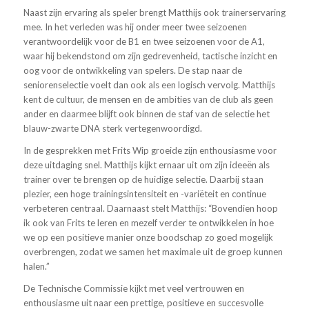
Naast zijn ervaring als speler brengt Matthijs ook trainerservaring
mee. In het verleden was hij onder meer twee seizoenen
verantwoordelijk voor de B1 en twee seizoenen voor de A1,
waar hij bekendstond om zijn gedrevenheid, tactische inzicht en
oog voor de ontwikkeling van spelers. De stap naar de
seniorenselectie voelt dan ook als een logisch vervolg. Matthijs
kent de cultuur, de mensen en de ambities van de club als geen
ander en daarmee blijft ook binnen de staf van de selectie het
blauw-zwarte DNA sterk vertegenwoordigd.
In de gesprekken met Frits Wip groeide zijn enthousiasme voor
deze uitdaging snel. Matthijs kijkt ernaar uit om zijn ideeën als
trainer over te brengen op de huidige selectie. Daarbij staan
plezier, een hoge trainingsintensiteit en -variëteit en continue
verbeteren centraal. Daarnaast stelt Matthijs: “Bovendien hoop
ik ook van Frits te leren en mezelf verder te ontwikkelen in hoe
we op een positieve manier onze boodschap zo goed mogelijk
overbrengen, zodat we samen het maximale uit de groep kunnen
halen.”
De Technische Commissie kijkt met veel vertrouwen en
enthousiasme uit naar een prettige, positieve en succesvolle