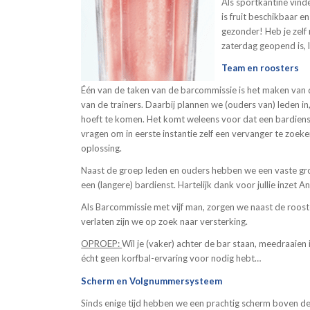
Als sportkantine vind
is fruit beschikbaar e
gezonder! Heb je zelf
zaterdag geopend is, l
Team en roosters
Één van de taken van de barcommissie is het maken van d
van de trainers. Daarbij plannen we (ouders van) leden in
hoeft te komen. Het komt weleens voor dat een bardienst 
vragen om in eerste instantie zelf een vervanger te zoek
oplossing.
Naast de groep leden en ouders hebben we een vaste gr
een (langere) bardienst. Hartelijk dank voor jullie inzet An
Als Barcommissie met vijf man, zorgen we naast de roost
verlaten zijn we op zoek naar versterking.
OPROEP:
Wil je (vaker) achter de bar staan, meedraaie
écht geen korfbal-ervaring voor nodig hebt…
Scherm en Volgnummersysteem
Sinds enige tijd hebben we een prachtig scherm boven de b