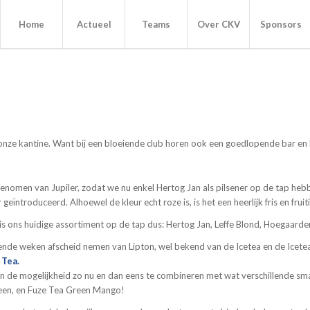
Home
Actueel
Teams
Over CKV
Sponsors
r onze kantine. Want bij een bloeiende club horen ook een goedlopende bar en
enomen van Jupiler, zodat we nu enkel Hertog Jan als pilsener op de tap he
eïntroduceerd. Alhoewel de kleur echt roze is, is het een heerlijk fris en frui
s ons huidige assortiment op de tap dus: Hertog Jan, Leffe Blond, Hoegaarde
de weken afscheid nemen van Lipton, wel bekend van de Icetea en de Icetea
 Tea.
 en de mogelijkheid zo nu en dan eens te combineren met wat verschillende s
reen, en Fuze Tea Green Mango!