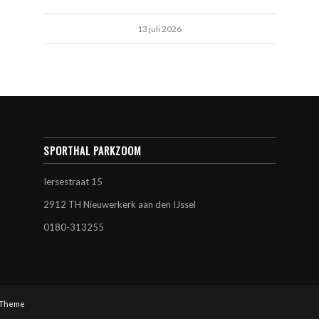
13 juli 2026
SPORTHAL PARKZOOM
Iersestraat 15
2912 TH Nieuwerkerk aan den IJssel
0180-313255
 Theme