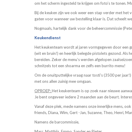
om het scherm ingesteld te krijgen om foto’s te tonen. 
Bij de keuken zijn we ook weer een stap verder met het 
gaten voor wanneer uw bestelling klaar is. Dat scheelt
Nogmaals, hartelijk dank voor de beheercommissie (Peter 
Keukendienst
Het keukenteam wordt al jaren vormgegeven door een gr
(wit en bruin!) en heerlijk belegde pistolets gezond. Als 
bereiden. Zeker de menu’s werden afgelopen zaalseizoen
schnitzels tot een shoarma en zelfs een burrito menu!
Om de onuitputtelijke vraag naar tosti’s (3500 per jaar!)
met ons allen zuinig mee omgaan.
OPROEP:
Het keukenteam is op zoek naar nieuwe aanwas 
Je bent ongeveer iedere 2 maanden aan de beurt. Inter
Vanaf deze plek, mede namens onze innerlijke mens, ook o
friends, Diana, Wim, Gert -Jan, Suzanne, Theo, Henri, Marr
Namens de barcommissie,
Marc, Matthijs, Emmo, Sander en Pieter