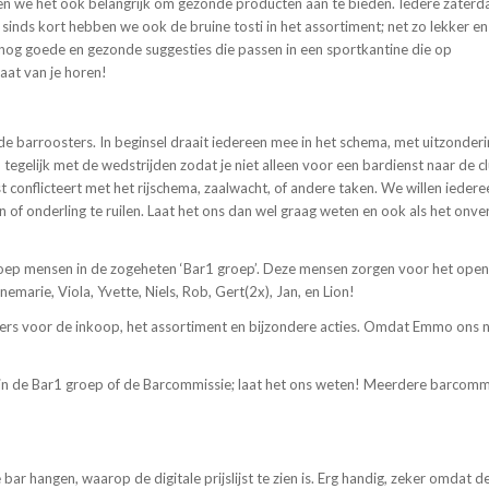
en we het ook belangrijk om gezonde producten aan te bieden. Iedere zaterd
n sinds kort hebben we ook de bruine tosti in het assortiment; net zo lekker en
 nog goede en gezonde suggesties die passen in een sportkantine die op
aat van je horen!
e barroosters. In beginsel draait iedereen mee in het schema, met uitzonder
, tegelijk met de wedstrijden zodat je niet alleen voor een bardienst naar de c
conflicteert met het rijschema, zaalwacht, of andere taken. We willen iedere
en of onderling te ruilen. Laat het ons dan wel graag weten en ook als het on
oep mensen in de zogeheten ‘Bar1 groep’. Deze mensen zorgen voor het open
nemarie, Viola, Yvette, Niels, Rob, Gert(2x), Jan, en Lion!
ers voor de inkoop, het assortiment en bijzondere acties. Omdat Emmo ons n
n in de Bar1 groep of de Barcommissie; laat het ons weten! Meerdere barcomm
ar hangen, waarop de digitale prijslijst te zien is. Erg handig, zeker omdat 