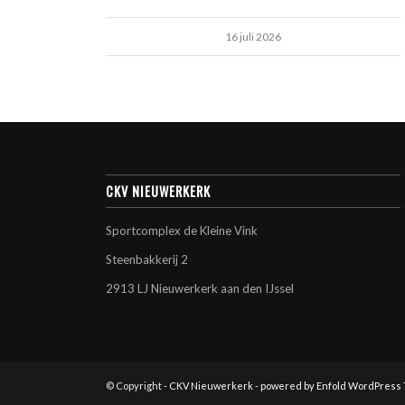
16 juli 2026
CKV NIEUWERKERK
Sportcomplex de Kleine Vink
Steenbakkerij 2
2913 LJ Nieuwerkerk aan den IJssel
© Copyright -
CKV Nieuwerkerk
-
powered by Enfold WordPress