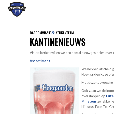
BARCOMMISSIE
KEUKENTEAM
&
KANTINENIEUWS
Via dit bericht willen we een aantal nieuwtjes delen ove
Assortiment
We hebben afscheid g
Hoegaarden Rosé bier g
Met deze toevoeging i
Ook gaan we de komen
overstappen op
Fuze
Minstens
zo lekker,
Hibiscus, Fuze Tea G