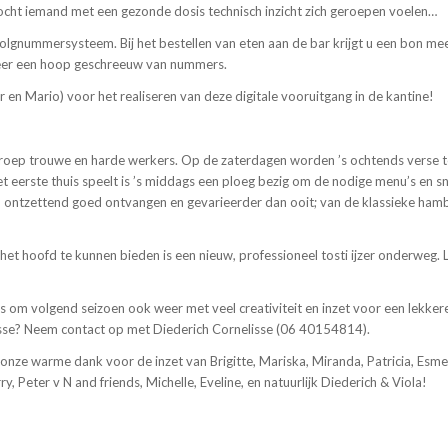
Mocht iemand met een gezonde dosis technisch inzicht zich geroepen voelen…
volgnummersysteem. Bij het bestellen van eten aan de bar krijgt u een bon 
 weer een hoop geschreeuw van nummers.
en Mario) voor het realiseren van deze digitale vooruitgang in de kantine!
oep trouwe en harde werkers. Op de zaterdagen worden ’s ochtends verse to
het eerste thuis speelt is ’s middags een ploeg bezig om de nodige menu’s en s
 ontzettend goed ontvangen en gevarieerder dan ooit; van de klassieke ham
 het hoofd te kunnen bieden is een nieuw, professioneel tosti ijzer onderweg. 
om volgend seizoen ook weer met veel creativiteit en inzet voor een lekkere
esse? Neem contact op met Diederich Cornelisse (06 40154814).
nze warme dank voor de inzet van Brigitte, Mariska, Miranda, Patricia, Esmer
y, Peter v N and friends, Michelle, Eveline, en natuurlijk Diederich & Viola!