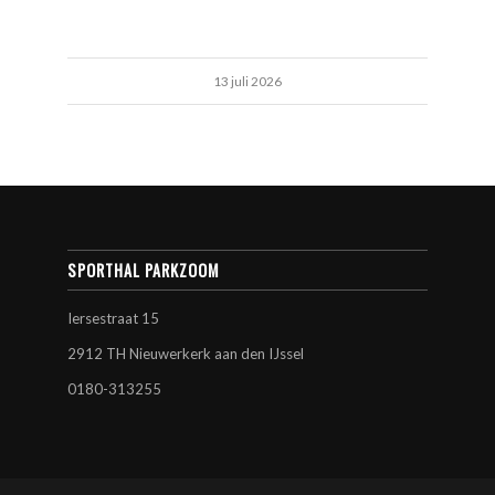
13 juli 2026
SPORTHAL PARKZOOM
Iersestraat 15
2912 TH Nieuwerkerk aan den IJssel
0180-313255