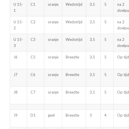
U 15-
C1
oranje
Wedstrijd
3,5
5
na 2
1
doelpu
U 15-
C2
oranje
Wedstrijd
3,5
5
na 2
2
doelpu
U 15-
C3
oranje
Wedstrijd
3,5
5
na 2
3
doelpu
J6
C5
oranje
Breedte
3,5
5
Op tijd
J7
C6
oranje
Breedte
3,5
5
Op tijd
J8
C7
oranje
Breedte
3,5
5
Op tijd
J9
D1
geel
Breedte
3
4
Op tijd