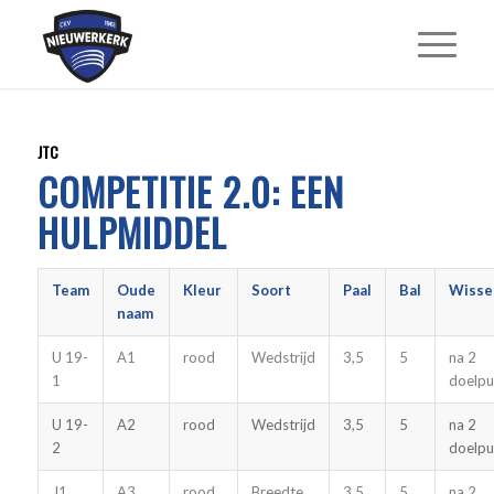
JTC
COMPETITIE 2.0: EEN
HULPMIDDEL
Team
Oude
Kleur
Soort
Paal
Bal
Wisse
naam
U 19-
A1
rood
Wedstrijd
3,5
5
na 2
1
doelpu
U 19-
A2
rood
Wedstrijd
3,5
5
na 2
2
doelpu
J1
A3
rood
Breedte
3,5
5
na 2