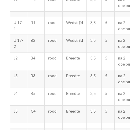
doelpu
U 17-
B1
rood
Wedstrijd
3,5
5
na 2
1
doelpu
U 17-
B2
rood
Wedstrijd
3,5
5
na 2
2
doelpu
J2
B4
rood
Breedte
3,5
5
na 2
doelpu
J3
B3
rood
Breedte
3,5
5
na 2
doelpu
J4
B5
rood
Breedte
3,5
5
na 2
doelpu
J5
C4
rood
Breedte
3.5
5
na 2
doelpu