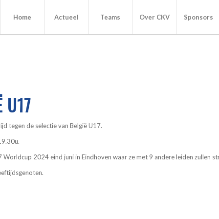
Home
Actueel
Teams
Over CKV
Sponsors
Ë U17
jd tegen de selectie van België U17.
 19.30u.
7 Worldcup 2024 eind juni in Eindhoven waar ze met 9 andere leiden zullen str
eeftijdsgenoten.