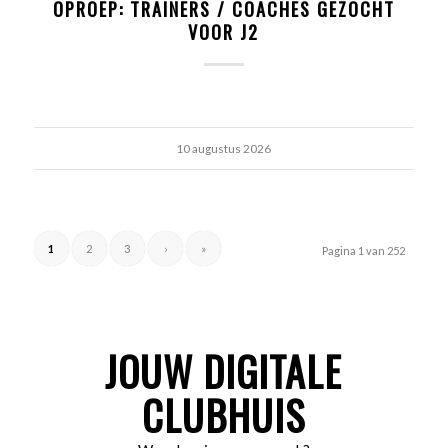
OPROEP: TRAINERS / COACHES GEZOCHT
VOOR J2
10 augustus 2026
1
2
3
›
»
Pagina 1 van 252
JOUW DIGITALE
CLUBHUIS