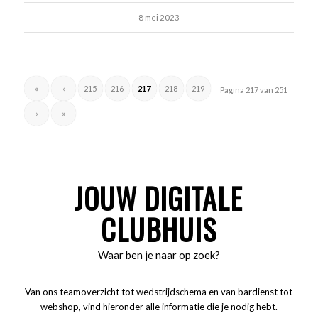
8 mei 2023
«
‹
215
216
217
218
219
Pagina 217 van 251
›
»
JOUW DIGITALE
CLUBHUIS
Waar ben je naar op zoek?
Van ons teamoverzicht tot wedstrijdschema en van bardienst tot
webshop, vind hieronder alle informatie die je nodig hebt.